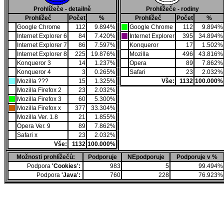
Prohlížeče - detailně
Prohlížeče - rodiny
Prohlížeč
Počet
%
Prohlížeč
Počet
%
Google Chrome
112
9.894%
Google Chrome
112
9.894%
Internet Explorer 6
84
7.420%
Internet Explorer
395
34.894%
Internet Explorer 7
86
7.597%
Konqueror
17
1.502%
Internet Explorer 8
225
19.876%
Mozilla
496
43.816%
Konqueror 3
14
1.237%
Opera
89
7.862%
Konqueror 4
3
0.265%
Safari
23
2.032%
Mozilla ???
15
1.325%
Vše:
1132
100.000%
Mozilla Firefox 2
23
2.032%
Mozilla Firefox 3
60
5.300%
Mozilla Firefox x
377
33.304%
Mozilla Ver. 1.8
21
1.855%
Opera Ver. 9
89
7.862%
Safari x
23
2.032%
Vše:
1132
100.000%
Možnosti prohlížečů:
Podporuje
NEpodporuje
Podporuje v %
Podpora
'Cookies':
983
5
99.494%
Podpora
'Java':
760
228
76.923%