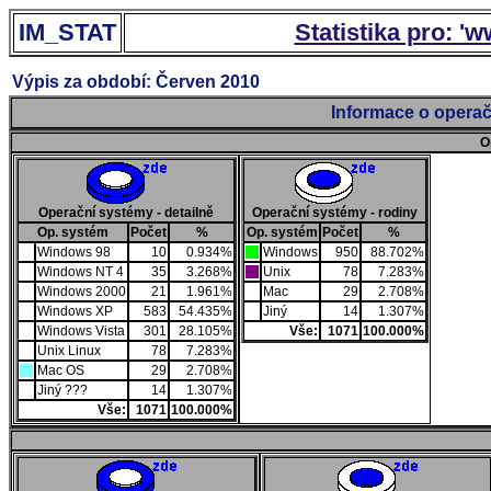
IM_STAT
Statistika pro: '
Výpis za období: Červen 2010
Informace o operač
O
Operační systémy - detailně
Operační systémy - rodiny
Op. systém
Počet
%
Op. systém
Počet
%
Windows 98
10
0.934%
Windows
950
88.702%
Windows NT 4
35
3.268%
Unix
78
7.283%
Windows 2000
21
1.961%
Mac
29
2.708%
Windows XP
583
54.435%
Jiný
14
1.307%
Windows Vista
301
28.105%
Vše:
1071
100.000%
Unix Linux
78
7.283%
Mac OS
29
2.708%
Jiný ???
14
1.307%
Vše:
1071
100.000%