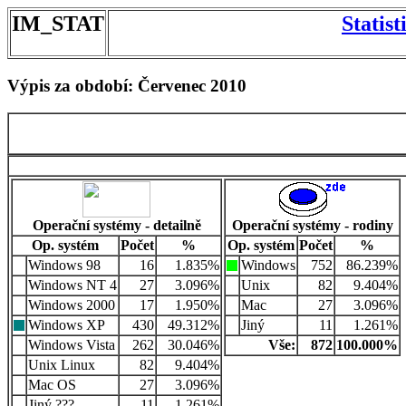
IM_STAT
Statis
Výpis za období: Červenec 2010
Operační systémy - detailně
Operační systémy - rodiny
Op. systém
Počet
%
Op. systém
Počet
%
Windows 98
16
1.835%
Windows
752
86.239%
Windows NT 4
27
3.096%
Unix
82
9.404%
Windows 2000
17
1.950%
Mac
27
3.096%
Windows XP
430
49.312%
Jiný
11
1.261%
Windows Vista
262
30.046%
Vše:
872
100.000%
Unix Linux
82
9.404%
Mac OS
27
3.096%
Jiný ???
11
1.261%