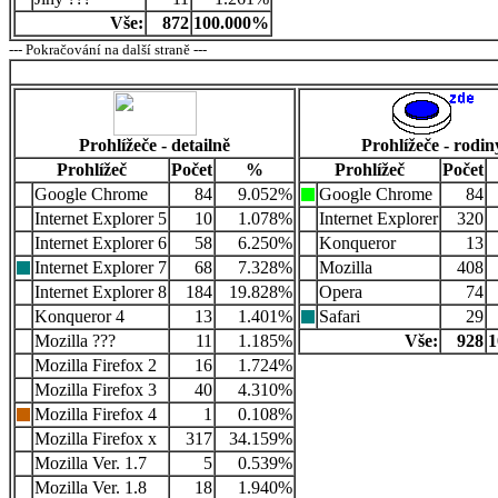
Vše:
872
100.000%
--- Pokračování na další straně ---
Prohlížeče - detailně
Prohlížeče - rodin
Prohlížeč
Počet
%
Prohlížeč
Počet
Google Chrome
84
9.052%
Google Chrome
84
Internet Explorer 5
10
1.078%
Internet Explorer
320
Internet Explorer 6
58
6.250%
Konqueror
13
Internet Explorer 7
68
7.328%
Mozilla
408
Internet Explorer 8
184
19.828%
Opera
74
Konqueror 4
13
1.401%
Safari
29
Mozilla ???
11
1.185%
Vše:
928
1
Mozilla Firefox 2
16
1.724%
Mozilla Firefox 3
40
4.310%
Mozilla Firefox 4
1
0.108%
Mozilla Firefox x
317
34.159%
Mozilla Ver. 1.7
5
0.539%
Mozilla Ver. 1.8
18
1.940%