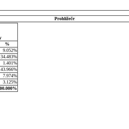
Prohlížeče
y
%
9.052%
34.483%
1.401%
43.966%
7.974%
3.125%
00.000%