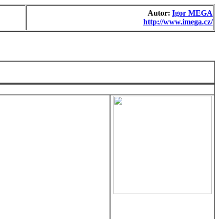
Autor:
Igor MEGA
http://www.imega.cz/