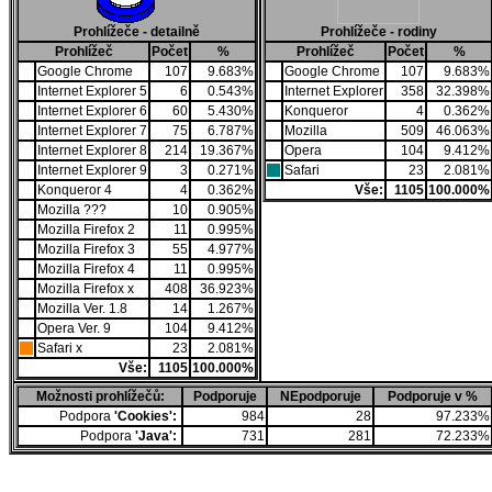
Prohlížeče - detailně
Prohlížeče - rodiny
Prohlížeč
Počet
%
Prohlížeč
Počet
%
Google Chrome
107
9.683%
Google Chrome
107
9.683%
Internet Explorer 5
6
0.543%
Internet Explorer
358
32.398%
Internet Explorer 6
60
5.430%
Konqueror
4
0.362%
Internet Explorer 7
75
6.787%
Mozilla
509
46.063%
Internet Explorer 8
214
19.367%
Opera
104
9.412%
Internet Explorer 9
3
0.271%
Safari
23
2.081%
Konqueror 4
4
0.362%
Vše:
1105
100.000%
Mozilla ???
10
0.905%
Mozilla Firefox 2
11
0.995%
Mozilla Firefox 3
55
4.977%
Mozilla Firefox 4
11
0.995%
Mozilla Firefox x
408
36.923%
Mozilla Ver. 1.8
14
1.267%
Opera Ver. 9
104
9.412%
Safari x
23
2.081%
Vše:
1105
100.000%
Možnosti prohlížečů:
Podporuje
NEpodporuje
Podporuje v %
Podpora
'Cookies':
984
28
97.233%
Podpora
'Java':
731
281
72.233%