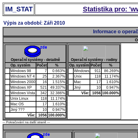
IM_STAT
Statistika pro: '
Výpis za období: Záři 2010
Informace o operač
O
Operační systémy - detailně
Operační systémy - rodiny
Op. systém
Počet
%
Op. systém
Počet
%
Windows 98
7
0.663%
Windows
911
86.269%
Windows NT 4
25
2.367%
Unix
118
11.174%
Windows 2000
16
1.515%
Mac
17
1.610%
Windows XP
521
49.337%
Jiný
10
0.947%
Windows Vista
342
32.386%
Vše:
1056
100.000%
Unix Linux
118
11.174%
Mac OS
17
1.610%
Jiný ???
10
0.947%
Vše:
1056
100.000%
--- Pokračování na další straně ---