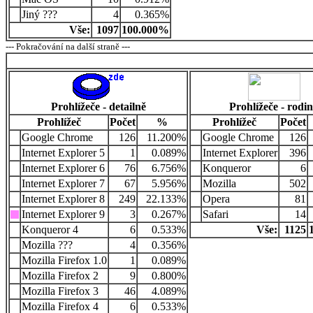
Jiný ???
4
0.365%
Vše:
1097
100.000%
--- Pokračování na další straně ---
Prohlížeče - detailně
Prohlížeče - rodi
Prohlížeč
Počet
%
Prohlížeč
Počet
Google Chrome
126
11.200%
Google Chrome
126
Internet Explorer 5
1
0.089%
Internet Explorer
396
Internet Explorer 6
76
6.756%
Konqueror
6
Internet Explorer 7
67
5.956%
Mozilla
502
Internet Explorer 8
249
22.133%
Opera
81
Internet Explorer 9
3
0.267%
Safari
14
Konqueror 4
6
0.533%
Vše:
1125
Mozilla ???
4
0.356%
Mozilla Firefox 1.0
1
0.089%
Mozilla Firefox 2
9
0.800%
Mozilla Firefox 3
46
4.089%
Mozilla Firefox 4
6
0.533%