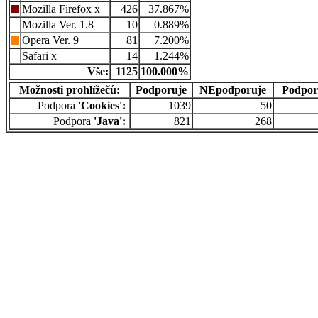
Mozilla Firefox x
426
37.867%
Mozilla Ver. 1.8
10
0.889%
Opera Ver. 9
81
7.200%
Safari x
14
1.244%
Vše:
1125
100.000%
Možnosti prohlížečů:
Podporuje
NEpodporuje
Podpor
Podpora
'Cookies':
1039
50
Podpora
'Java':
821
268