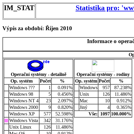
IM_STAT
Statistika pro: 'w
Výpis za období: Říjen 2010
Informace o operač
Op
Operační systémy - detailně
Operační systémy - rodiny
Op. systém
Počet
%
Op. systém
Počet
%
Windows ???
1
0.091%
Windows
957
87.238%
Windows 98
5
0.456%
Unix
126
11.486%
Windows NT 4
23
2.097%
Mac
10
0.912%
Windows 2000
9
0.820%
Jiný
4
0.365%
Windows XP
577
52.598%
Vše:
1097
100.000%
Windows Vista
342
31.176%
Unix Linux
126
11.486%
Mac OS
10
0.912%