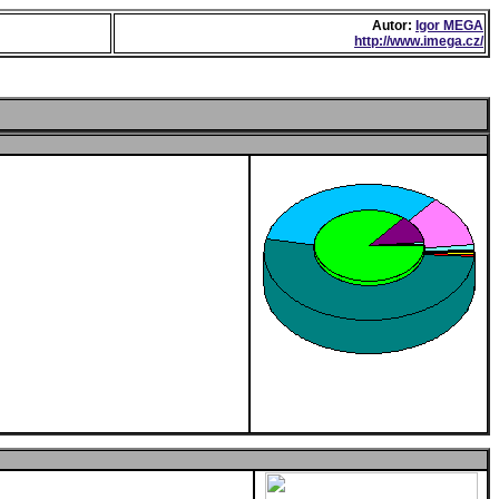
Autor:
Igor MEGA
http://www.imega.cz/