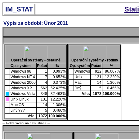
IM_STAT
Stat
Výpis za období: Únor 2011
Operační systémy - detailně
Operační systémy - rodiny
Op. systém
Počet
%
Op. systém
Počet
%
Windows 98
1
0.093%
Windows
922
86.007%
Windows NT 4
7
0.653%
Unix
131
12.220%
Windows 2000
4
0.373%
Mac
14
1.306%
Windows XP
562
52.425%
Jiný
5
0.466%
Windows Vista
348
32.463%
Vše:
1072
100.000%
Unix Linux
131
12.220%
Mac OS
14
1.306%
Jiný ???
5
0.466%
Vše:
1072
100.000%
--- Pokračování na další straně ---