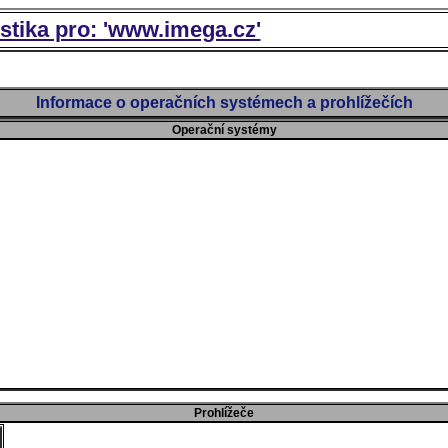
istika pro: 'www.imega.cz'
Informace o operačních systémech a prohlížečích
Operační systémy
Prohlížeče