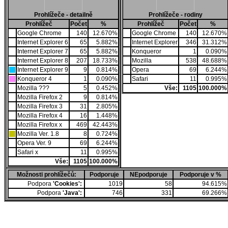
Prohlížeče - detailně
Prohlížeče - rodiny
Prohlížeč
Počet
%
Prohlížeč
Počet
%
Google Chrome
140
12.670%
Google Chrome
140
12.670%
Internet Explorer 6
65
5.882%
Internet Explorer
346
31.312%
Internet Explorer 7
65
5.882%
Konqueror
1
0.090%
Internet Explorer 8
207
18.733%
Mozilla
538
48.688%
Internet Explorer 9
9
0.814%
Opera
69
6.244%
Konqueror 4
1
0.090%
Safari
11
0.995%
Mozilla ???
5
0.452%
Vše:
1105
100.000%
Mozilla Firefox 2
9
0.814%
Mozilla Firefox 3
31
2.805%
Mozilla Firefox 4
16
1.448%
Mozilla Firefox x
469
42.443%
Mozilla Ver. 1.8
8
0.724%
Opera Ver. 9
69
6.244%
Safari x
11
0.995%
Vše:
1105
100.000%
Možnosti prohlížečů:
Podporuje
NEpodporuje
Podporuje v %
Podpora
'Cookies':
1019
58
94.615%
Podpora
'Java':
746
331
69.266%