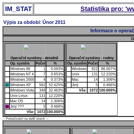
IM_STAT
Statistika pro: '
Výpis za období: Únor 2011
Informace o operač
O
Operační systémy - detailně
Operační systémy - rodiny
Op. systém
Počet
%
Op. systém
Počet
%
Windows 98
1
0.093%
Windows
922
86.007%
Windows NT 4
7
0.653%
Unix
131
12.220%
Windows 2000
4
0.373%
Mac
14
1.306%
Windows XP
562
52.425%
Jiný
5
0.466%
Windows Vista
348
32.463%
Vše:
1072
100.000%
Unix Linux
131
12.220%
Mac OS
14
1.306%
Jiný ???
5
0.466%
Vše:
1072
100.000%
--- Pokračování na další straně ---