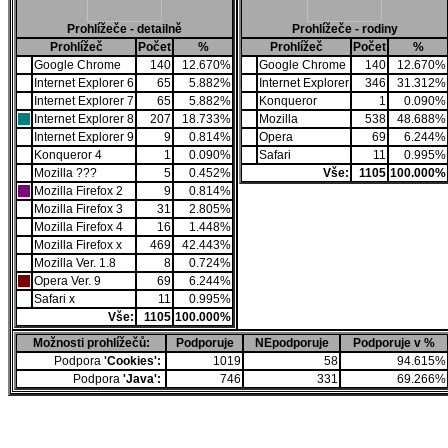
Prohlížeče - detailně
Prohlížeče - rodiny
Prohlížeč
Počet
%
Prohlížeč
Počet
%
Google Chrome
140
12.670%
Google Chrome
140
12.670%
Internet Explorer 6
65
5.882%
Internet Explorer
346
31.312%
Internet Explorer 7
65
5.882%
Konqueror
1
0.090%
Internet Explorer 8
207
18.733%
Mozilla
538
48.688%
Internet Explorer 9
9
0.814%
Opera
69
6.244%
Konqueror 4
1
0.090%
Safari
11
0.995%
Mozilla ???
5
0.452%
Vše:
1105
100.000%
Mozilla Firefox 2
9
0.814%
Mozilla Firefox 3
31
2.805%
Mozilla Firefox 4
16
1.448%
Mozilla Firefox x
469
42.443%
Mozilla Ver. 1.8
8
0.724%
Opera Ver. 9
69
6.244%
Safari x
11
0.995%
Vše:
1105
100.000%
Možnosti prohlížečů:
Podporuje
NEpodporuje
Podporuje v %
Podpora
'Cookies':
1019
58
94.615%
Podpora
'Java':
746
331
69.266%