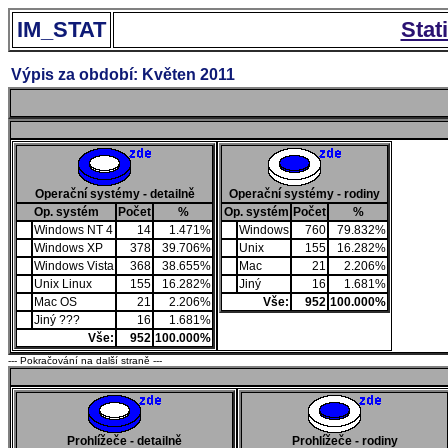
IM_STAT
Stat
Výpis za období: Květen 2011
Operační systémy - detailně
Operační systémy - rodiny
Op. systém
Počet
%
Op. systém
Počet
%
Windows NT 4
14
1.471%
Windows
760
79.832%
Windows XP
378
39.706%
Unix
155
16.282%
Windows Vista
368
38.655%
Mac
21
2.206%
Unix Linux
155
16.282%
Jiný
16
1.681%
Mac OS
21
2.206%
Vše:
952
100.000%
Jiný ???
16
1.681%
Vše:
952
100.000%
--- Pokračování na další straně ---
Prohlížeče - detailně
Prohlížeče - rodiny