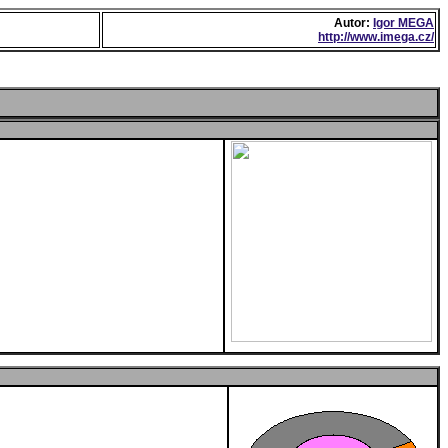
Autor:
Igor MEGA
http://www.imega.cz/