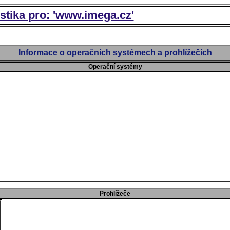
istika pro: 'www.imega.cz'
Informace o operačních systémech a prohlížečích
Operační systémy
Prohlížeče