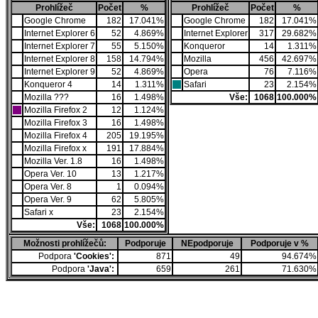
Prohlížeč
Počet
%
Prohlížeč
Počet
%
Google Chrome
182
17.041%
Google Chrome
182
17.041%
Internet Explorer 6
52
4.869%
Internet Explorer
317
29.682%
Internet Explorer 7
55
5.150%
Konqueror
14
1.311%
Internet Explorer 8
158
14.794%
Mozilla
456
42.697%
Internet Explorer 9
52
4.869%
Opera
76
7.116%
Konqueror 4
14
1.311%
Safari
23
2.154%
Mozilla ???
16
1.498%
Vše:
1068
100.000%
Mozilla Firefox 2
12
1.124%
Mozilla Firefox 3
16
1.498%
Mozilla Firefox 4
205
19.195%
Mozilla Firefox x
191
17.884%
Mozilla Ver. 1.8
16
1.498%
Opera Ver. 10
13
1.217%
Opera Ver. 8
1
0.094%
Opera Ver. 9
62
5.805%
Safari x
23
2.154%
Vše:
1068
100.000%
Možnosti prohlížečů:
Podporuje
NEpodporuje
Podporuje v %
Podpora
'Cookies':
871
49
94.674%
Podpora
'Java':
659
261
71.630%