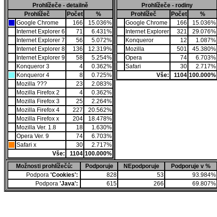
Prohlížeče - detailně
Prohlížeče - rodiny
Prohlížeč
Počet
%
Prohlížeč
Počet
%
Google Chrome
166
15.036%
Google Chrome
166
15.036%
Internet Explorer 6
71
6.431%
Internet Explorer
321
29.076%
Internet Explorer 7
56
5.072%
Konqueror
12
1.087%
Internet Explorer 8
136
12.319%
Mozilla
501
45.380%
Internet Explorer 9
58
5.254%
Opera
74
6.703%
Konqueror 3
4
0.362%
Safari
30
2.717%
Konqueror 4
8
0.725%
Vše:
1104
100.000%
Mozilla ???
23
2.083%
Mozilla Firefox 2
4
0.362%
Mozilla Firefox 3
25
2.264%
Mozilla Firefox 4
227
20.562%
Mozilla Firefox x
204
18.478%
Mozilla Ver. 1.8
18
1.630%
Opera Ver. 9
74
6.703%
Safari x
30
2.717%
Vše:
1104
100.000%
Možnosti prohlížečů:
Podporuje
NEpodporuje
Podporuje v %
Podpora
'Cookies':
828
53
93.984%
Podpora
'Java':
615
266
69.807%