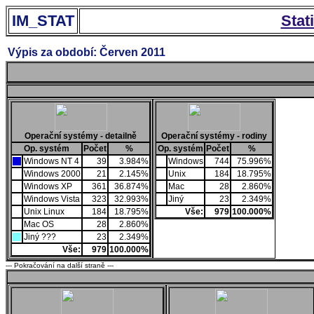
IM_STAT
Stat
Výpis za období: Červen 2011
Operační systémy - detailně
Operační systémy - rodiny
Op. systém
Počet
%
Op. systém
Počet
%
Windows NT 4
39
3.984%
Windows
744
75.996%
Windows 2000
21
2.145%
Unix
184
18.795%
Windows XP
361
36.874%
Mac
28
2.860%
Windows Vista
323
32.993%
Jiný
23
2.349%
Unix Linux
184
18.795%
Vše:
979
100.000%
Mac OS
28
2.860%
Jiný ???
23
2.349%
Vše:
979
100.000%
--- Pokračování na další straně ---