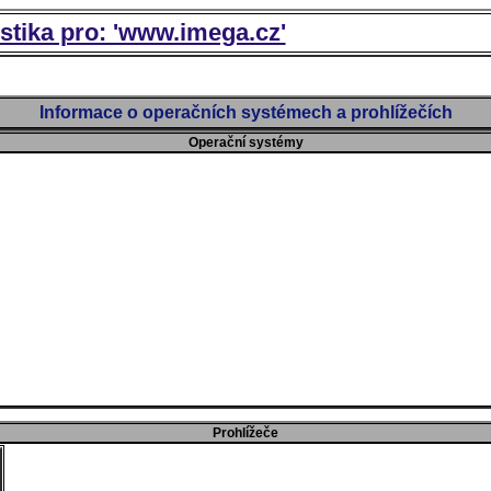
istika pro: 'www.imega.cz'
Informace o operačních systémech a prohlížečích
Operační systémy
Prohlížeče