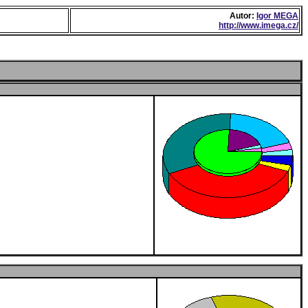
Autor:
Igor MEGA
http://www.imega.cz/