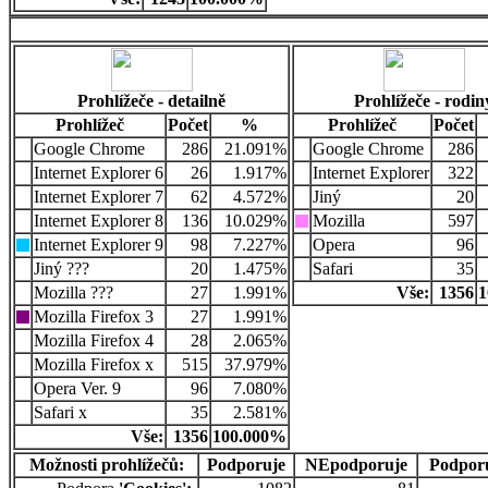
Prohlížeče - detailně
Prohlížeče - rodin
Prohlížeč
Počet
%
Prohlížeč
Počet
Google Chrome
286
21.091%
Google Chrome
286
Internet Explorer 6
26
1.917%
Internet Explorer
322
Internet Explorer 7
62
4.572%
Jiný
20
Internet Explorer 8
136
10.029%
Mozilla
597
Internet Explorer 9
98
7.227%
Opera
96
Jiný ???
20
1.475%
Safari
35
Mozilla ???
27
1.991%
Vše:
1356
1
Mozilla Firefox 3
27
1.991%
Mozilla Firefox 4
28
2.065%
Mozilla Firefox x
515
37.979%
Opera Ver. 9
96
7.080%
Safari x
35
2.581%
Vše:
1356
100.000%
Možnosti prohlížečů:
Podporuje
NEpodporuje
Podpor