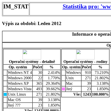
IM_STAT
Statistika pro: 'w
Výpis za období: Leden 2012
Informace o operač
Op
Operační systémy - detailně
Operační systémy - rodiny
Op. systém
Počet
%
Op. systém
Počet
%
Windows NT 4
30
2.414%
Windows
910
73.210%
Windows 2000
22
1.770%
Unix
271
21.802%
Windows XP
365
29.364%
Mac
39
3.138%
Windows Vista
493
39.662%
Jiný
23
1.850%
Unix Linux
271
21.802%
Vše:
1243
100.000%
Mac OS
39
3.138%
Jiný ???
23
1.850%
Vše:
1243
100.000%