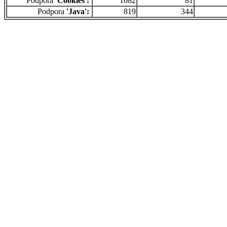
Podpora
'Cookies':
1082
81
Podpora
'Java':
819
344