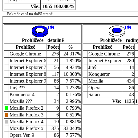
Vše:
1055
100.000%
--- Pokračování na další straně ---
Prohlížeče - detailně
Prohlížeče - rodin
Prohlížeč
Počet
%
Prohlížeč
Počet
Google Chrome
276
24.317%
Google Chrome
276
Internet Explorer 6
21
1.850%
Internet Explorer
280
Internet Explorer 7
56
4.934%
Jiný
14
Internet Explorer 8
117
10.308%
Konqueror
2
Internet Explorer 9
86
7.577%
Mozilla
434
Jiný ???
14
1.233%
Opera
86
Konqueror 4
2
0.176%
Safari
43
Mozilla ???
34
2.996%
Vše:
1135
1
Mozilla Firefox 2
9
0.793%
Mozilla Firefox 3
6
0.529%
Mozilla Firefox 4
10
0.881%
Mozilla Firefox x
375
33.040%
Opera Ver. 9
86
7.577%