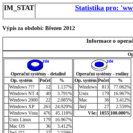
IM_STAT
Statistika pro: 'w
Výpis za období: Březen 2012
Informace o operač
Op
Operační systémy - detailně
Operační systémy - rodiny
Op. systém
Počet
%
Op. systém
Počet
%
Windows ???
12
1.137%
Windows
813
77.062%
Windows NT 4
40
3.791%
Unix
179
16.967%
Windows 2000
22
2.085%
Mac
36
3.412%
Windows XP
263
24.929%
Jiný
27
2.559%
Windows Vista
476
45.118%
Vše:
1055
100.000%
Unix Linux
179
16.967%
Mac OS
36
3.412%
Jiný ???
27
2.559%