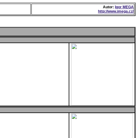
Autor:
Igor MEGA
http://www.imega.cz/