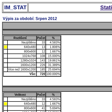
IM_STAT
Stat
Výpis za období: Srpen 2012
Rozlišení
Počet
%
Nezjištěno
33
4.583%
640x480
13
1.806%
800x600
12
1.667%
1024x768
108
15.000%
1280x1024
143
19.861%
1600x1200
226
31.389%
Více než 1600x1200
185
25.694%
Vše:
720
100.000%
Velikost
Počet
%
Nezjištěno
33
4.583%
640x480
12
1.667%
800x600
41
5.694%