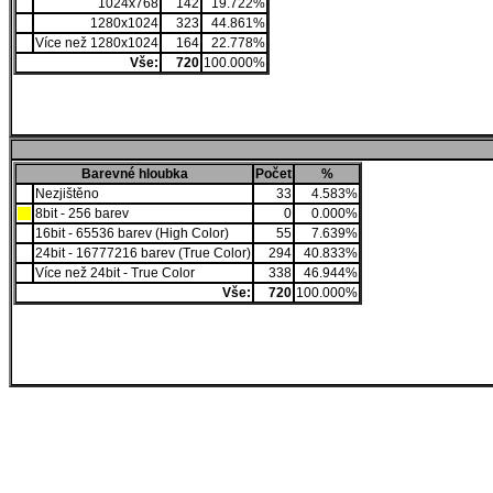
1024x768
142
19.722%
1280x1024
323
44.861%
Více než 1280x1024
164
22.778%
Vše:
720
100.000%
Barevné hloubka
Počet
%
Nezjištěno
33
4.583%
8bit - 256 barev
0
0.000%
16bit - 65536 barev (High Color)
55
7.639%
24bit - 16777216 barev (True Color)
294
40.833%
Více než 24bit - True Color
338
46.944%
Vše:
720
100.000%