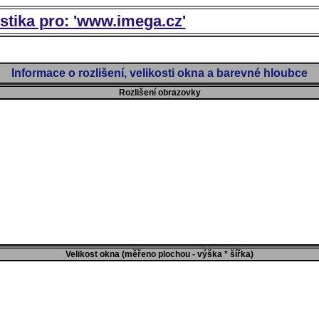
istika pro: 'www.imega.cz'
Informace o rozlišení, velikosti okna a barevné hloubce
Rozlišení obrazovky
Velikost okna (měřeno plochou - výška * šířka)