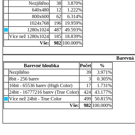
Nezjištěno
38
3.870%
640x480
12
1.222%
800x600
62
6.314%
1024x768
196
19.959%
1280x1024
487
49.593%
Více než 1280x1024
185
18.839%
Vše:
982
100.000%
Barevná 
Barevné hloubka
Počet
%
Nezjištěno
39
3.971%
8bit - 256 barev
3
0.305%
16bit - 65536 barev (High Color)
17
1.731%
24bit - 16777216 barev (True Color)
424
43.177%
Více než 24bit - True Color
499
50.815%
Vše:
982
100.000%