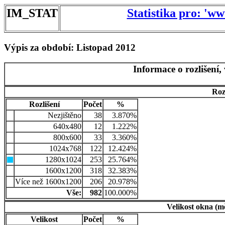
IM_STAT
Statistika pro: 'w
Výpis za období: Listopad 2012
Informace o rozlišení,
Roz
Rozlišení
Počet
%
Nezjištěno
38
3.870%
640x480
12
1.222%
800x600
33
3.360%
1024x768
122
12.424%
1280x1024
253
25.764%
1600x1200
318
32.383%
Více než 1600x1200
206
20.978%
Vše:
982
100.000%
Velikost okna (m
Velikost
Počet
%