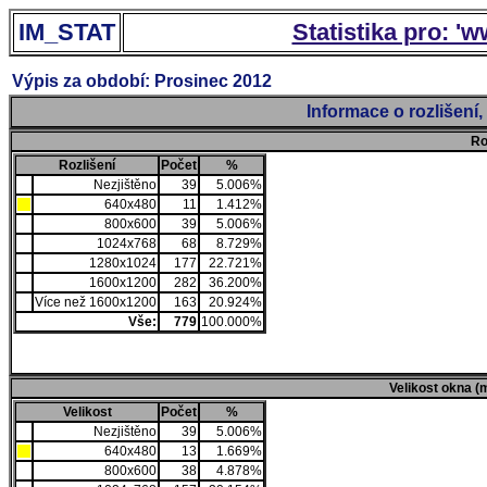
IM_STAT
Statistika pro: '
Výpis za období: Prosinec 2012
Informace o rozlišení
Ro
Rozlišení
Počet
%
Nezjištěno
39
5.006%
640x480
11
1.412%
800x600
39
5.006%
1024x768
68
8.729%
1280x1024
177
22.721%
1600x1200
282
36.200%
Více než 1600x1200
163
20.924%
Vše:
779
100.000%
Velikost okna (
Velikost
Počet
%
Nezjištěno
39
5.006%
640x480
13
1.669%
800x600
38
4.878%