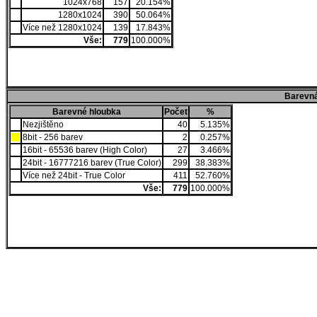
1024x768
157
20.154%
1280x1024
390
50.064%
Více než 1280x1024
139
17.843%
Vše:
779
100.000%
Barevná
Barevné hloubka
Počet
%
Nezjištěno
40
5.135%
8bit - 256 barev
2
0.257%
16bit - 65536 barev (High Color)
27
3.466%
24bit - 16777216 barev (True Color)
299
38.383%
Více než 24bit - True Color
411
52.760%
Vše:
779
100.000%