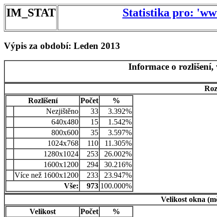
IM_STAT
Statistika pro: 'w
Výpis za období: Leden 2013
Informace o rozlišení,
Roz
Rozlišení
Počet
%
Nezjištěno
33
3.392%
640x480
15
1.542%
800x600
35
3.597%
1024x768
110
11.305%
1280x1024
253
26.002%
1600x1200
294
30.216%
Více než 1600x1200
233
23.947%
Vše:
973
100.000%
Velikost okna (m
Velikost
Počet
%