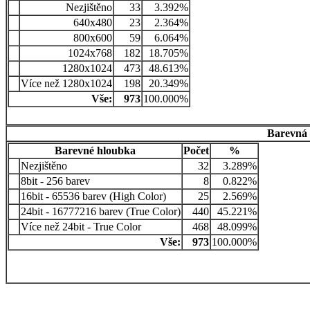
Nezjištěno
33
3.392%
640x480
23
2.364%
800x600
59
6.064%
1024x768
182
18.705%
1280x1024
473
48.613%
Více než 1280x1024
198
20.349%
Vše:
973
100.000%
Barevná 
Barevné hloubka
Počet
%
Nezjištěno
32
3.289%
8bit - 256 barev
8
0.822%
16bit - 65536 barev (High Color)
25
2.569%
24bit - 16777216 barev (True Color)
440
45.221%
Více než 24bit - True Color
468
48.099%
Vše:
973
100.000%