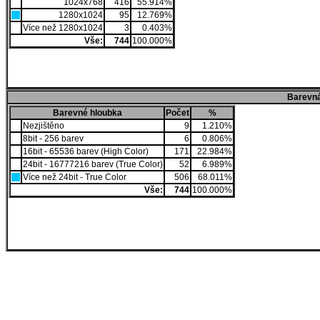
1024x768
416
55.914%
1280x1024
95
12.769%
Více než 1280x1024
3
0.403%
Vše:
744
100.000%
Barevná
Barevné hloubka
Počet
%
Nezjištěno
9
1.210%
8bit - 256 barev
6
0.806%
16bit - 65536 barev (High Color)
171
22.984%
24bit - 16777216 barev (True Color)
52
6.989%
Více než 24bit - True Color
506
68.011%
Vše:
744
100.000%