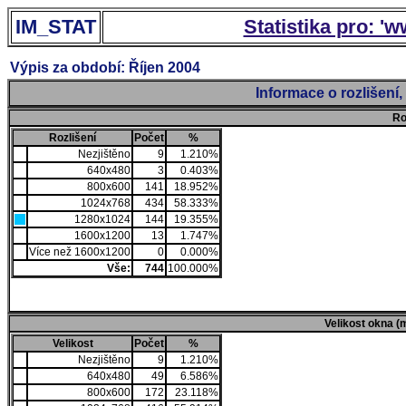
IM_STAT
Statistika pro: '
Výpis za období: Říjen 2004
Informace o rozlišení
Ro
Rozlišení
Počet
%
Nezjištěno
9
1.210%
640x480
3
0.403%
800x600
141
18.952%
1024x768
434
58.333%
1280x1024
144
19.355%
1600x1200
13
1.747%
Více než 1600x1200
0
0.000%
Vše:
744
100.000%
Velikost okna (
Velikost
Počet
%
Nezjištěno
9
1.210%
640x480
49
6.586%
800x600
172
23.118%