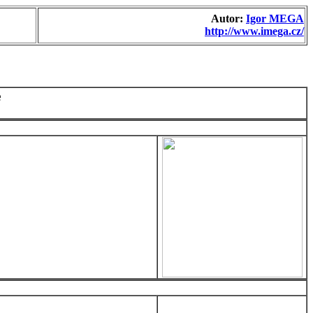
Autor:
Igor MEGA
http://www.imega.cz/
e