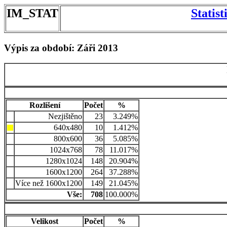
IM_STAT
Statis
Výpis za období: Záři 2013
Rozlišení
Počet
%
Nezjištěno
23
3.249%
640x480
10
1.412%
800x600
36
5.085%
1024x768
78
11.017%
1280x1024
148
20.904%
1600x1200
264
37.288%
Více než 1600x1200
149
21.045%
Vše:
708
100.000%
Velikost
Počet
%