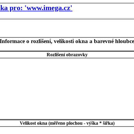
tika pro: 'www.imega.cz'
Informace o rozlišení, velikosti okna a barevné hloubc
Rozlišení obrazovky
Velikost okna (měřeno plochou - výška * šířka)