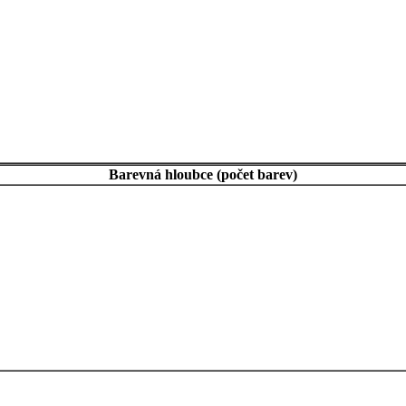
Barevná hloubce (počet barev)