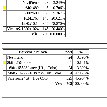
Nezjištěno
23
3.249%
640x480
5
0.706%
800x600
38
5.367%
1024x768
146
20.621%
1280x1024
346
48.870%
Více než 1280x1024
145
20.480%
Vše:
708
100.000%
Barevné hloubka
Počet
%
Nezjištěno
24
3.390%
8bit - 256 barev
1
0.141%
16bit - 65536 barev (High Color)
24
3.390%
24bit - 16777216 barev (True Color)
334
47.175%
Více než 24bit - True Color
325
45.904%
Vše:
708
100.000%