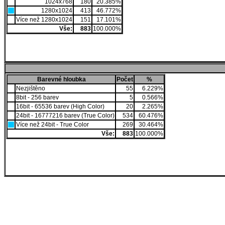
1024x768
180
20.385%
1280x1024
413
46.772%
Více než 1280x1024
151
17.101%
Vše:
883
100.000%
Barevné hloubka
Počet
%
Nezjištěno
55
6.229%
8bit - 256 barev
5
0.566%
16bit - 65536 barev (High Color)
20
2.265%
24bit - 16777216 barev (True Color)
534
60.476%
Více než 24bit - True Color
269
30.464%
Vše:
883
100.000%