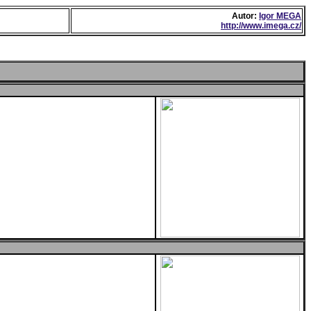
Autor:
Igor MEGA
http://www.imega.cz/