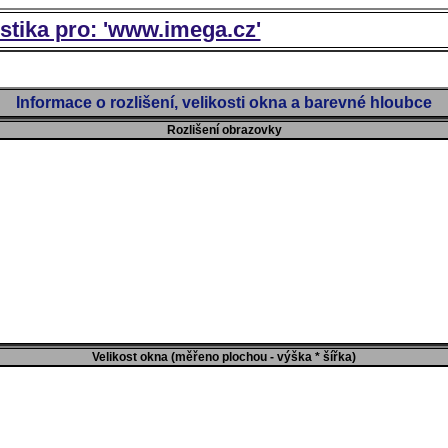
istika pro: 'www.imega.cz'
Informace o rozlišení, velikosti okna a barevné hloubce
Rozlišení obrazovky
Velikost okna (měřeno plochou - výška * šířka)