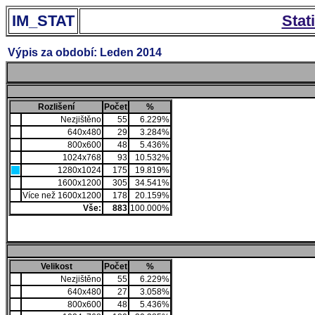
IM_STAT
Stat
Výpis za období: Leden 2014
Rozlišení
Počet
%
Nezjištěno
55
6.229%
640x480
29
3.284%
800x600
48
5.436%
1024x768
93
10.532%
1280x1024
175
19.819%
1600x1200
305
34.541%
Více než 1600x1200
178
20.159%
Vše:
883
100.000%
Velikost
Počet
%
Nezjištěno
55
6.229%
640x480
27
3.058%
800x600
48
5.436%