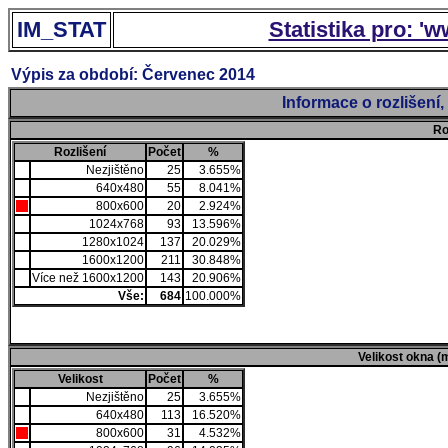
IM_STAT
Statistika pro: '
Výpis za období: Červenec 2014
Informace o rozlišení
Ro
Rozlišení
Počet
%
Nezjištěno
25
3.655%
640x480
55
8.041%
800x600
20
2.924%
1024x768
93
13.596%
1280x1024
137
20.029%
1600x1200
211
30.848%
Více než 1600x1200
143
20.906%
Vše:
684
100.000%
Velikost okna (
Velikost
Počet
%
Nezjištěno
25
3.655%
640x480
113
16.520%
800x600
31
4.532%