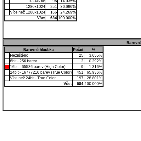
1024x768
96
14.035%
1280x1024
251
36.696%
Více než 1280x1024
166
24.269%
Vše:
684
100.000%
Barevná
Barevné hloubka
Počet
%
Nezjištěno
25
3.655%
8bit - 256 barev
2
0.292%
16bit - 65536 barev (High Color)
9
1.316%
24bit - 16777216 barev (True Color)
451
65.936%
Více než 24bit - True Color
197
28.801%
Vše:
684
100.000%