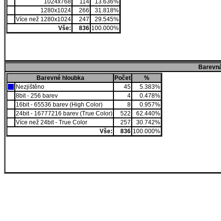
1024x768
114
13.636%
1280x1024
266
31.818%
Více než 1280x1024
247
29.545%
Vše:
836
100.000%
Barevná
Barevné hloubka
Počet
%
Nezjištěno
45
5.383%
8bit - 256 barev
4
0.478%
16bit - 65536 barev (High Color)
8
0.957%
24bit - 16777216 barev (True Color)
522
62.440%
Více než 24bit - True Color
257
30.742%
Vše:
836
100.000%