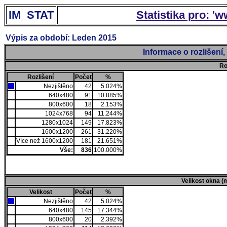
IM_STAT
Statistika pro: '
Výpis za období: Leden 2015
Informace o rozlišení
Ro
Rozlišení
Počet
%
Nezjištěno
42
5.024%
640x480
91
10.885%
800x600
18
2.153%
1024x768
94
11.244%
1280x1024
149
17.823%
1600x1200
261
31.220%
Více než 1600x1200
181
21.651%
Vše:
836
100.000%
Velikost okna (
Velikost
Počet
%
Nezjištěno
42
5.024%
640x480
145
17.344%
800x600
20
2.392%