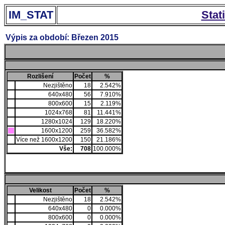
IM_STAT
Stat
Výpis za období: Březen 2015
Rozlišení
Počet
%
Nezjištěno
18
2.542%
640x480
56
7.910%
800x600
15
2.119%
1024x768
81
11.441%
1280x1024
129
18.220%
1600x1200
259
36.582%
Více než 1600x1200
150
21.186%
Vše:
708
100.000%
Velikost
Počet
%
Nezjištěno
18
2.542%
640x480
0
0.000%
800x600
0
0.000%