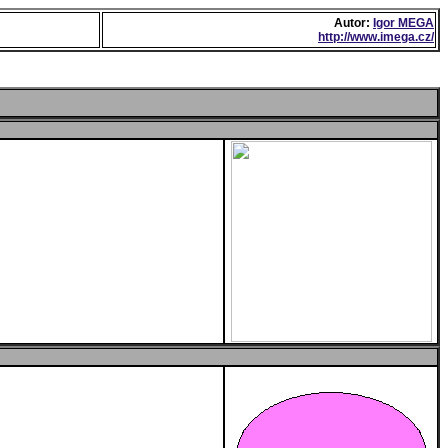
Autor:
Igor MEGA
http://www.imega.cz/