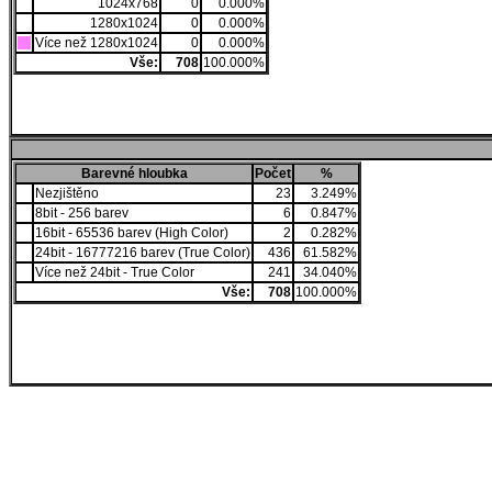
1024x768
0
0.000%
1280x1024
0
0.000%
Více než 1280x1024
0
0.000%
Vše:
708
100.000%
Barevné hloubka
Počet
%
Nezjištěno
23
3.249%
8bit - 256 barev
6
0.847%
16bit - 65536 barev (High Color)
2
0.282%
24bit - 16777216 barev (True Color)
436
61.582%
Více než 24bit - True Color
241
34.040%
Vše:
708
100.000%