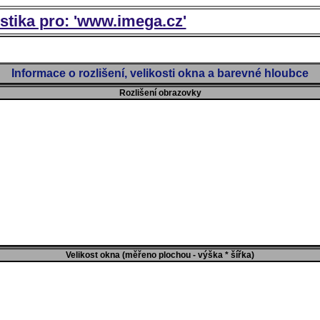
istika pro: 'www.imega.cz'
Informace o rozlišení, velikosti okna a barevné hloubce
Rozlišení obrazovky
Velikost okna (měřeno plochou - výška * šířka)