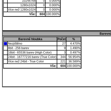
1024x768
0
0.000%
1280x1024
0
0.000%
Více než 1280x1024
0
0.000%
Vše:
604
100.000%
Barevná
Barevné hloubka
Počet
%
Nezjištěno
27
4.470%
8bit - 256 barev
9
1.490%
16bit - 65536 barev (High Color)
3
0.497%
24bit - 16777216 barev (True Color)
344
56.954%
Více než 24bit - True Color
221
36.589%
Vše:
604
100.000%