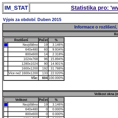
IM_STAT
Statistika pro: '
Výpis za období: Duben 2015
Informace o rozlišení
Ro
Rozlišení
Počet
%
Nezjištěno
19
3.146%
640x480
60
9.934%
800x600
14
2.318%
1024x768
96
15.894%
1280x1024
90
14.901%
1600x1200
192
31.788%
Více než 1600x1200
133
22.020%
Vše:
604
100.000%
Velikost okna (
Velikost
Počet
%
Nezjištěno
19
3.146%
640x480
0
0.000%
800x600
0
0.000%