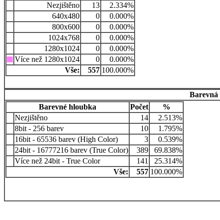
Nezjištěno
13
2.334%
640x480
0
0.000%
800x600
0
0.000%
1024x768
0
0.000%
1280x1024
0
0.000%
Více než 1280x1024
0
0.000%
Vše:
557
100.000%
Barevná 
Barevné hloubka
Počet
%
Nezjištěno
14
2.513%
8bit - 256 barev
10
1.795%
16bit - 65536 barev (High Color)
3
0.539%
24bit - 16777216 barev (True Color)
389
69.838%
Více než 24bit - True Color
141
25.314%
Vše:
557
100.000%