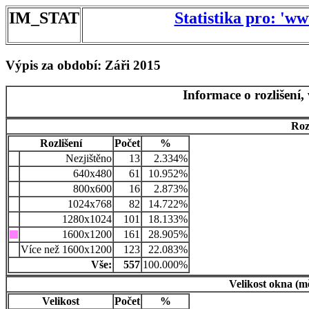
IM_STAT
Statistika pro: 'w
Výpis za období: Záři 2015
Informace o rozlišení,
Roz
Rozlišení
Počet
%
Nezjištěno
13
2.334%
640x480
61
10.952%
800x600
16
2.873%
1024x768
82
14.722%
1280x1024
101
18.133%
1600x1200
161
28.905%
Více než 1600x1200
123
22.083%
Vše:
557
100.000%
Velikost okna (m
Velikost
Počet
%