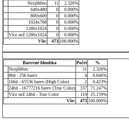
Nezjištěno
11
2.326%
640x480
0
0.000%
800x600
0
0.000%
1024x768
0
0.000%
1280x1024
0
0.000%
Více než 1280x1024
0
0.000%
Vše:
473
100.000%
Barevné hloubka
Počet
%
Nezjištěno
11
2.326%
8bit - 256 barev
4
0.846%
16bit - 65536 barev (High Color)
2
0.423%
24bit - 16777216 barev (True Color)
337
71.247%
Více než 24bit - True Color
119
25.159%
Vše:
473
100.000%