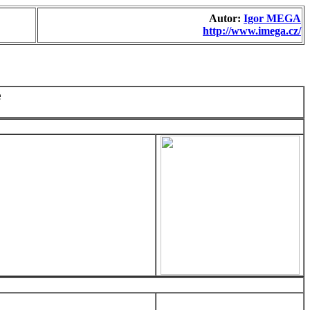
Autor:
Igor MEGA
http://www.imega.cz/
e