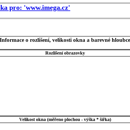
tika pro: 'www.imega.cz'
Informace o rozlišení, velikosti okna a barevné hloubc
Rozlišení obrazovky
Velikost okna (měřeno plochou - výška * šířka)