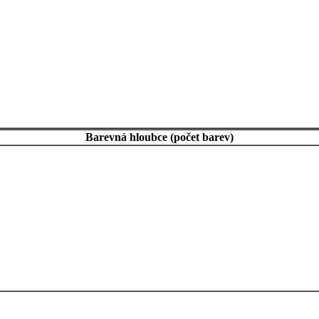
Barevná hloubce (počet barev)