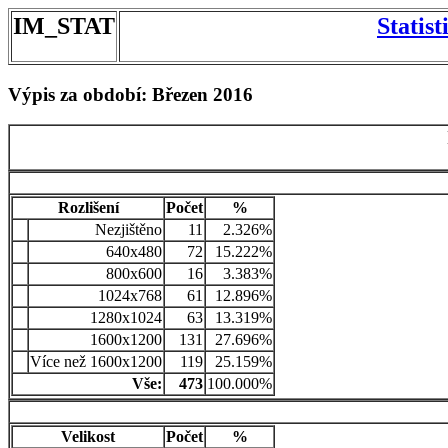
IM_STAT
Statis
Výpis za období: Březen 2016
Rozlišení
Počet
%
Nezjištěno
11
2.326%
640x480
72
15.222%
800x600
16
3.383%
1024x768
61
12.896%
1280x1024
63
13.319%
1600x1200
131
27.696%
Více než 1600x1200
119
25.159%
Vše:
473
100.000%
Velikost
Počet
%