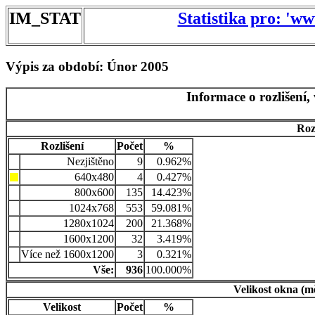
IM_STAT
Statistika pro: 'w
Výpis za období: Únor 2005
Informace o rozlišení,
Roz
Rozlišení
Počet
%
Nezjištěno
9
0.962%
640x480
4
0.427%
800x600
135
14.423%
1024x768
553
59.081%
1280x1024
200
21.368%
1600x1200
32
3.419%
Více než 1600x1200
3
0.321%
Vše:
936
100.000%
Velikost okna (m
Velikost
Počet
%