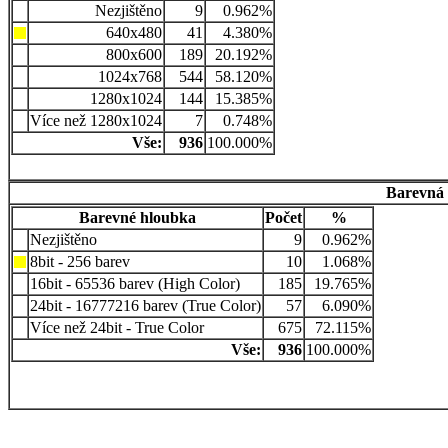
Nezjištěno
9
0.962%
640x480
41
4.380%
800x600
189
20.192%
1024x768
544
58.120%
1280x1024
144
15.385%
Více než 1280x1024
7
0.748%
Vše:
936
100.000%
Barevná 
Barevné hloubka
Počet
%
Nezjištěno
9
0.962%
8bit - 256 barev
10
1.068%
16bit - 65536 barev (High Color)
185
19.765%
24bit - 16777216 barev (True Color)
57
6.090%
Více než 24bit - True Color
675
72.115%
Vše:
936
100.000%