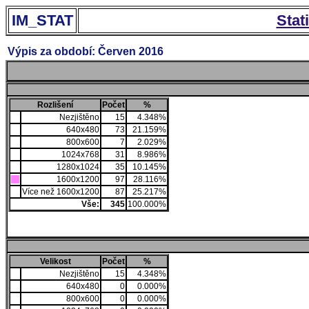
IM_STAT
Stat
Výpis za období: Červen 2016
Rozlišení
Počet
%
Nezjištěno
15
4.348%
640x480
73
21.159%
800x600
7
2.029%
1024x768
31
8.986%
1280x1024
35
10.145%
1600x1200
97
28.116%
Více než 1600x1200
87
25.217%
Vše:
345
100.000%
Velikost
Počet
%
Nezjištěno
15
4.348%
640x480
0
0.000%
800x600
0
0.000%