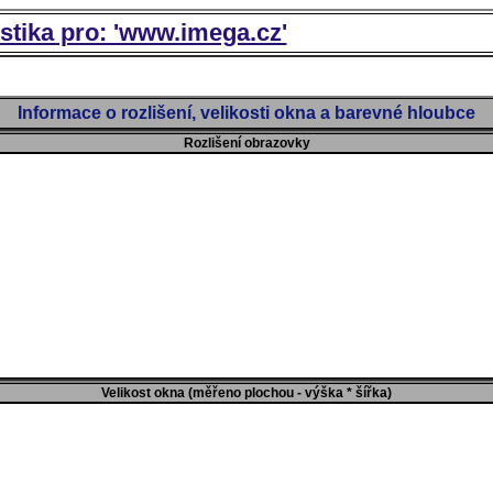
istika pro: 'www.imega.cz'
Informace o rozlišení, velikosti okna a barevné hloubce
Rozlišení obrazovky
Velikost okna (měřeno plochou - výška * šířka)