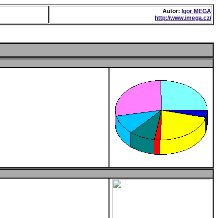
Autor:
Igor MEGA
http://www.imega.cz/