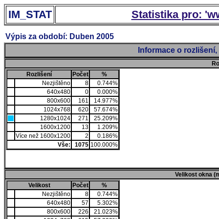
IM_STAT
Statistika pro: '
Výpis za období: Duben 2005
Informace o rozlišení
Ro
Rozlišení
Počet
%
Nezjištěno
8
0.744%
640x480
0
0.000%
800x600
161
14.977%
1024x768
620
57.674%
1280x1024
271
25.209%
1600x1200
13
1.209%
Více než 1600x1200
2
0.186%
Vše:
1075
100.000%
Velikost okna (
Velikost
Počet
%
Nezjištěno
8
0.744%
640x480
57
5.302%
800x600
226
21.023%