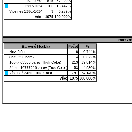
1024x768
615
57.209%
1280x1024
166
15.442%
Více než 1280x1024
3
0.279%
Vše:
1075
100.000%
Barevná
Barevné hloubka
Počet
%
Nezjištěno
8
0.744%
8bit - 256 barev
4
0.372%
16bit - 65536 barev (High Color)
213
19.814%
24bit - 16777216 barev (True Color)
53
4.930%
Více než 24bit - True Color
797
74.140%
Vše:
1075
100.000%