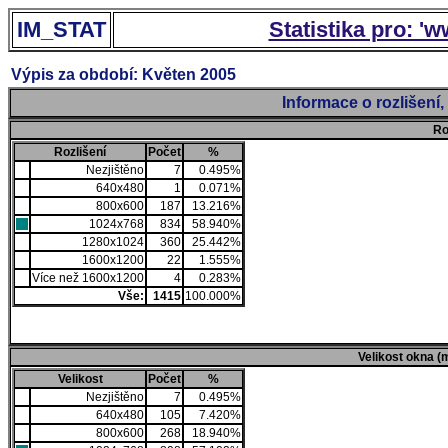
IM_STAT
Statistika pro: '
Výpis za období: Květen 2005
Informace o rozlišení
Ro
Rozlišení
Počet
%
Nezjištěno
7
0.495%
640x480
1
0.071%
800x600
187
13.216%
1024x768
834
58.940%
1280x1024
360
25.442%
1600x1200
22
1.555%
Více než 1600x1200
4
0.283%
Vše:
1415
100.000%
Velikost okna (
Velikost
Počet
%
Nezjištěno
7
0.495%
640x480
105
7.420%
800x600
268
18.940%