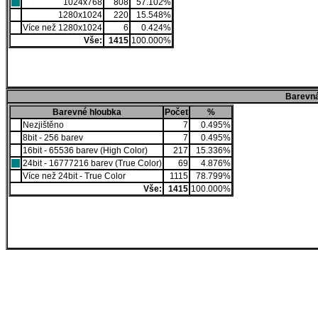
1024x768
808
57.102%
1280x1024
220
15.548%
Více než 1280x1024
6
0.424%
Vše:
1415
100.000%
Barevná
Barevné hloubka
Počet
%
Nezjištěno
7
0.495%
8bit - 256 barev
7
0.495%
16bit - 65536 barev (High Color)
217
15.336%
24bit - 16777216 barev (True Color)
69
4.876%
Více než 24bit - True Color
1115
78.799%
Vše:
1415
100.000%