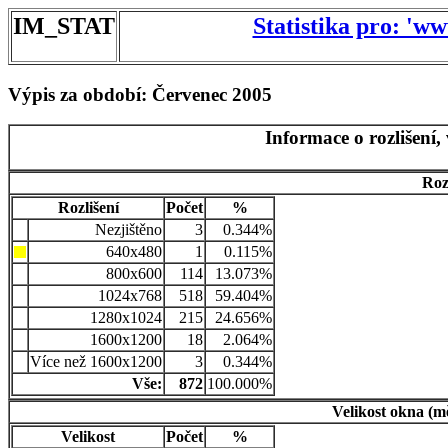
IM_STAT
Statistika pro: 'w
Výpis za období: Červenec 2005
Informace o rozlišení,
Roz
Rozlišení
Počet
%
Nezjištěno
3
0.344%
640x480
1
0.115%
800x600
114
13.073%
1024x768
518
59.404%
1280x1024
215
24.656%
1600x1200
18
2.064%
Více než 1600x1200
3
0.344%
Vše:
872
100.000%
Velikost okna (m
Velikost
Počet
%