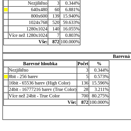
Nezjištěno
3
0.344%
640x480
60
6.881%
800x600
139
15.940%
1024x768
520
59.633%
1280x1024
140
16.055%
Více než 1280x1024
7
0.803%
Vše:
872
100.000%
Barevná 
Barevné hloubka
Počet
%
Nezjištěno
3
0.344%
8bit - 256 barev
5
0.573%
16bit - 65536 barev (High Color)
136
15.596%
24bit - 16777216 barev (True Color)
28
3.211%
Více než 24bit - True Color
700
80.275%
Vše:
872
100.000%