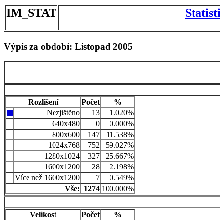
IM_STAT
Statis
Výpis za období: Listopad 2005
Rozlišení
Počet
%
Nezjištěno
13
1.020%
640x480
0
0.000%
800x600
147
11.538%
1024x768
752
59.027%
1280x1024
327
25.667%
1600x1200
28
2.198%
Více než 1600x1200
7
0.549%
Vše:
1274
100.000%
Velikost
Počet
%