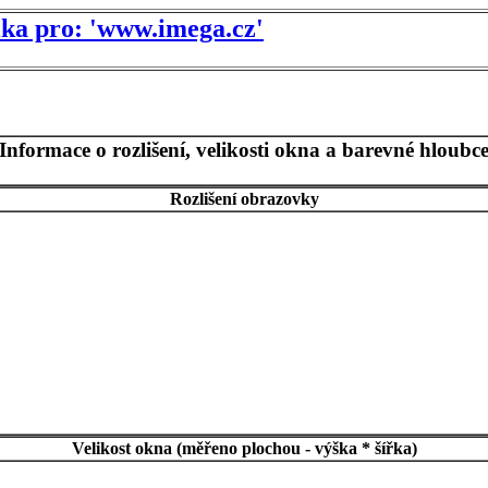
tika pro: 'www.imega.cz'
Informace o rozlišení, velikosti okna a barevné hloubc
Rozlišení obrazovky
Velikost okna (měřeno plochou - výška * šířka)