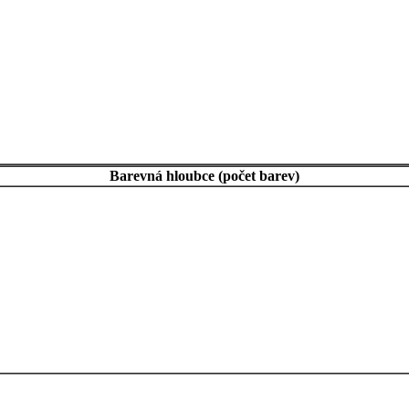
Barevná hloubce (počet barev)