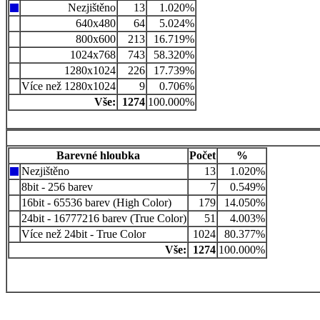
Nezjištěno
13
1.020%
640x480
64
5.024%
800x600
213
16.719%
1024x768
743
58.320%
1280x1024
226
17.739%
Více než 1280x1024
9
0.706%
Vše:
1274
100.000%
Barevné hloubka
Počet
%
Nezjištěno
13
1.020%
8bit - 256 barev
7
0.549%
16bit - 65536 barev (High Color)
179
14.050%
24bit - 16777216 barev (True Color)
51
4.003%
Více než 24bit - True Color
1024
80.377%
Vše:
1274
100.000%