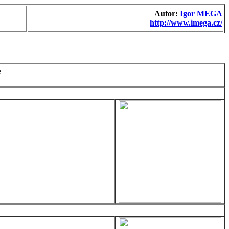
Autor:
Igor MEGA
http://www.imega.cz/
e