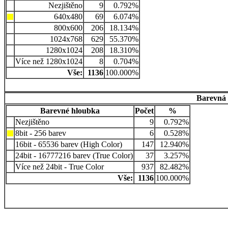
Nezjištěno
9
0.792%
640x480
69
6.074%
800x600
206
18.134%
1024x768
629
55.370%
1280x1024
208
18.310%
Více než 1280x1024
8
0.704%
Vše:
1136
100.000%
Barevná 
Barevné hloubka
Počet
%
Nezjištěno
9
0.792%
8bit - 256 barev
6
0.528%
16bit - 65536 barev (High Color)
147
12.940%
24bit - 16777216 barev (True Color)
37
3.257%
Více než 24bit - True Color
937
82.482%
Vše:
1136
100.000%