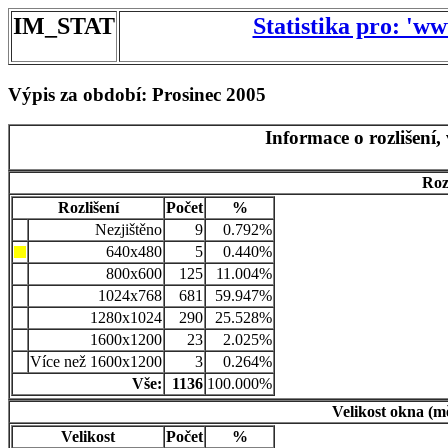
IM_STAT
Statistika pro: 'w
Výpis za období: Prosinec 2005
Informace o rozlišení,
Roz
Rozlišení
Počet
%
Nezjištěno
9
0.792%
640x480
5
0.440%
800x600
125
11.004%
1024x768
681
59.947%
1280x1024
290
25.528%
1600x1200
23
2.025%
Více než 1600x1200
3
0.264%
Vše:
1136
100.000%
Velikost okna (m
Velikost
Počet
%