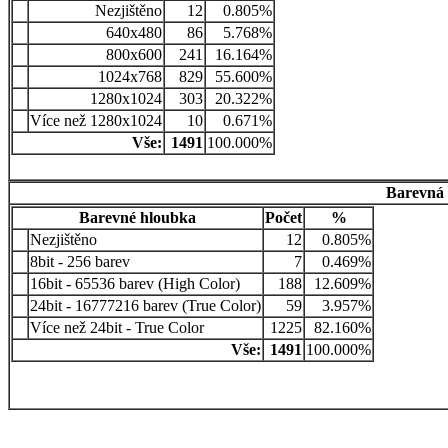
Nezjištěno
12
0.805%
640x480
86
5.768%
800x600
241
16.164%
1024x768
829
55.600%
1280x1024
303
20.322%
Více než 1280x1024
10
0.671%
Vše:
1491
100.000%
Barevná 
Barevné hloubka
Počet
%
Nezjištěno
12
0.805%
8bit - 256 barev
7
0.469%
16bit - 65536 barev (High Color)
188
12.609%
24bit - 16777216 barev (True Color)
59
3.957%
Více než 24bit - True Color
1225
82.160%
Vše:
1491
100.000%