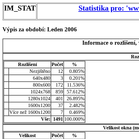
IM_STAT
Statistika pro: 'w
Výpis za období: Leden 2006
Informace o rozlišení,
Roz
Rozlišení
Počet
%
Nezjištěno
12
0.805%
640x480
3
0.201%
800x600
172
11.536%
1024x768
859
57.612%
1280x1024
401
26.895%
1600x1200
37
2.482%
Více než 1600x1200
7
0.469%
Vše:
1491
100.000%
Velikost okna (m
Velikost
Počet
%