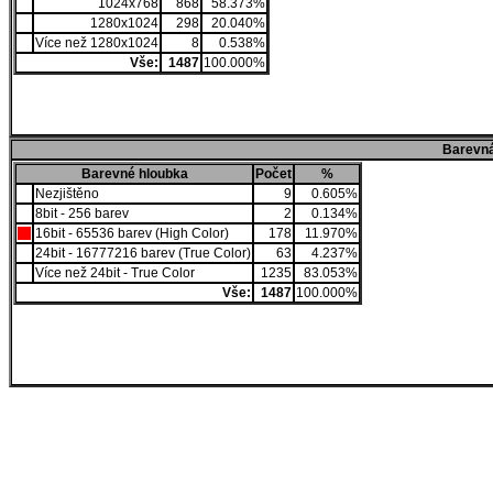
1024x768
868
58.373%
1280x1024
298
20.040%
Více než 1280x1024
8
0.538%
Vše:
1487
100.000%
Barevná
Barevné hloubka
Počet
%
Nezjištěno
9
0.605%
8bit - 256 barev
2
0.134%
16bit - 65536 barev (High Color)
178
11.970%
24bit - 16777216 barev (True Color)
63
4.237%
Více než 24bit - True Color
1235
83.053%
Vše:
1487
100.000%