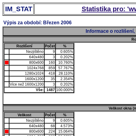
IM_STAT
Statistika pro: '
Výpis za období: Březen 2006
Informace o rozlišení
Ro
Rozlišení
Počet
%
Nezjištěno
9
0.605%
640x480
3
0.202%
800x600
160
10.760%
1024x768
859
57.767%
1280x1024
418
28.110%
1600x1200
35
2.354%
Více než 1600x1200
3
0.202%
Vše:
1487
100.000%
Velikost okna (
Velikost
Počet
%
Nezjištěno
9
0.605%
640x480
68
4.573%
800x600
224
15.064%