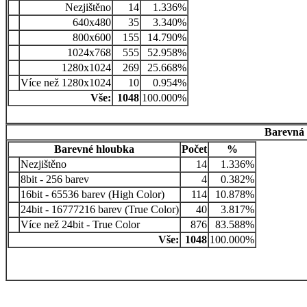
Nezjištěno
14
1.336%
640x480
35
3.340%
800x600
155
14.790%
1024x768
555
52.958%
1280x1024
269
25.668%
Více než 1280x1024
10
0.954%
Vše:
1048
100.000%
Barevná 
Barevné hloubka
Počet
%
Nezjištěno
14
1.336%
8bit - 256 barev
4
0.382%
16bit - 65536 barev (High Color)
114
10.878%
24bit - 16777216 barev (True Color)
40
3.817%
Více než 24bit - True Color
876
83.588%
Vše:
1048
100.000%