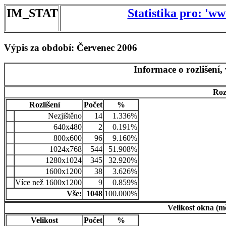
IM_STAT
Statistika pro: 'w
Výpis za období: Červenec 2006
Informace o rozlišení,
Roz
Rozlišení
Počet
%
Nezjištěno
14
1.336%
640x480
2
0.191%
800x600
96
9.160%
1024x768
544
51.908%
1280x1024
345
32.920%
1600x1200
38
3.626%
Více než 1600x1200
9
0.859%
Vše:
1048
100.000%
Velikost okna (m
Velikost
Počet
%