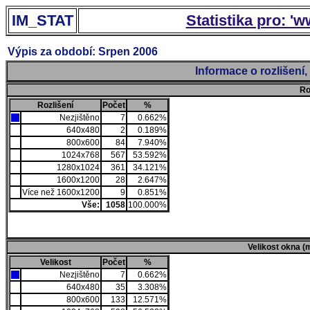
IM_STAT
Statistika pro: '
Výpis za období: Srpen 2006
Informace o rozlišení
Ro
Rozlišení
Počet
%
Nezjištěno
7
0.662%
640x480
2
0.189%
800x600
84
7.940%
1024x768
567
53.592%
1280x1024
361
34.121%
1600x1200
28
2.647%
Více než 1600x1200
9
0.851%
Vše:
1058
100.000%
Velikost okna (
Velikost
Počet
%
Nezjištěno
7
0.662%
640x480
35
3.308%
800x600
133
12.571%