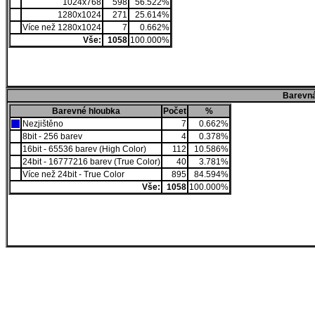
1024x768
598
56.522%
1280x1024
271
25.614%
Více než 1280x1024
7
0.662%
Vše:
1058
100.000%
Barevná
Barevné hloubka
Počet
%
Nezjištěno
7
0.662%
8bit - 256 barev
4
0.378%
16bit - 65536 barev (High Color)
112
10.586%
24bit - 16777216 barev (True Color)
40
3.781%
Více než 24bit - True Color
895
84.594%
Vše:
1058
100.000%