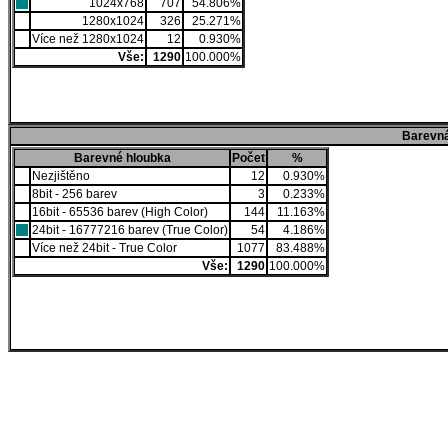
1024x768
707
54.806%
1280x1024
326
25.271%
Více než 1280x1024
12
0.930%
Vše:
1290
100.000%
Barevná
Barevné hloubka
Počet
%
Nezjištěno
12
0.930%
8bit - 256 barev
3
0.233%
16bit - 65536 barev (High Color)
144
11.163%
24bit - 16777216 barev (True Color)
54
4.186%
Více než 24bit - True Color
1077
83.488%
Vše:
1290
100.000%