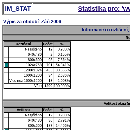
IM_STAT
Statistika pro: '
Výpis za období: Záři 2006
Informace o rozlišení
Ro
Rozlišení
Počet
%
Nezjištěno
12
0.930%
640x480
2
0.155%
800x600
95
7.364%
1024x768
701
54.341%
1280x1024
433
33.566%
1600x1200
34
2.636%
Více než 1600x1200
13
1.008%
Vše:
1290
100.000%
Velikost okna (
Velikost
Počet
%
Nezjištěno
12
0.930%
640x480
36
2.791%
800x600
187
14.496%