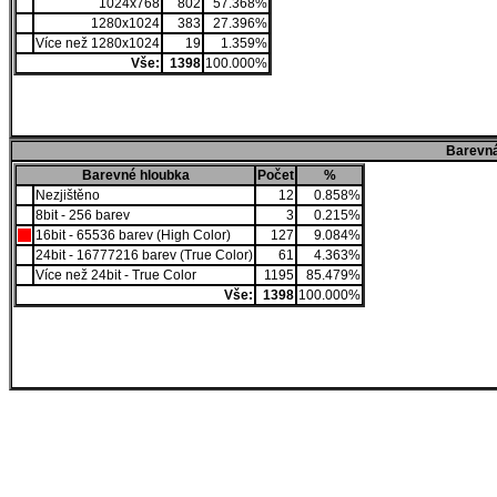
1024x768
802
57.368%
1280x1024
383
27.396%
Více než 1280x1024
19
1.359%
Vše:
1398
100.000%
Barevná
Barevné hloubka
Počet
%
Nezjištěno
12
0.858%
8bit - 256 barev
3
0.215%
16bit - 65536 barev (High Color)
127
9.084%
24bit - 16777216 barev (True Color)
61
4.363%
Více než 24bit - True Color
1195
85.479%
Vše:
1398
100.000%