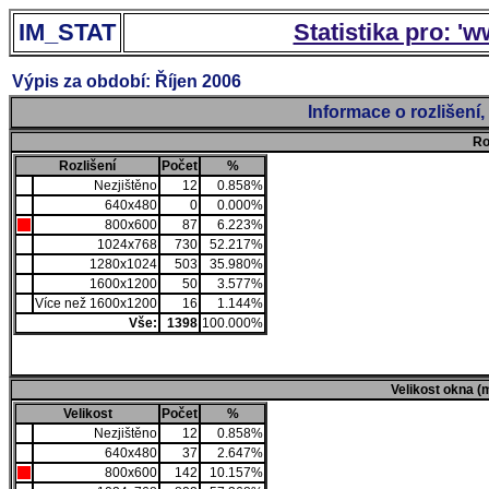
IM_STAT
Statistika pro: '
Výpis za období: Říjen 2006
Informace o rozlišení
Ro
Rozlišení
Počet
%
Nezjištěno
12
0.858%
640x480
0
0.000%
800x600
87
6.223%
1024x768
730
52.217%
1280x1024
503
35.980%
1600x1200
50
3.577%
Více než 1600x1200
16
1.144%
Vše:
1398
100.000%
Velikost okna (
Velikost
Počet
%
Nezjištěno
12
0.858%
640x480
37
2.647%
800x600
142
10.157%