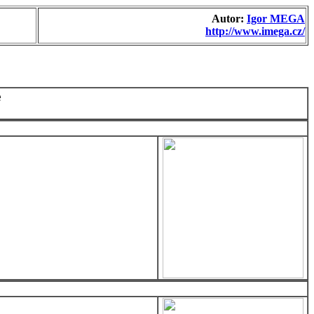
Autor:
Igor MEGA
http://www.imega.cz/
e