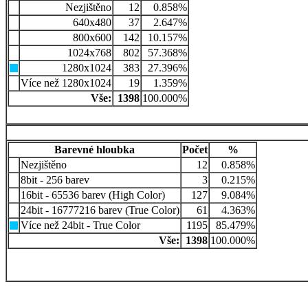
Nezjištěno
12
0.858%
640x480
37
2.647%
800x600
142
10.157%
1024x768
802
57.368%
1280x1024
383
27.396%
Více než 1280x1024
19
1.359%
Vše:
1398
100.000%
Barevné hloubka
Počet
%
Nezjištěno
12
0.858%
8bit - 256 barev
3
0.215%
16bit - 65536 barev (High Color)
127
9.084%
24bit - 16777216 barev (True Color)
61
4.363%
Více než 24bit - True Color
1195
85.479%
Vše:
1398
100.000%