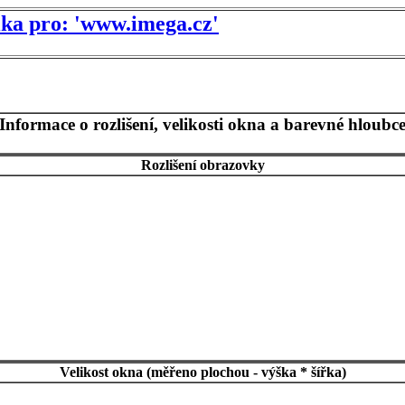
tika pro: 'www.imega.cz'
Informace o rozlišení, velikosti okna a barevné hloubc
Rozlišení obrazovky
Velikost okna (měřeno plochou - výška * šířka)