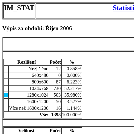
IM_STAT
Statis
Výpis za období: Říjen 2006
Rozlišení
Počet
%
Nezjištěno
12
0.858%
640x480
0
0.000%
800x600
87
6.223%
1024x768
730
52.217%
1280x1024
503
35.980%
1600x1200
50
3.577%
Více než 1600x1200
16
1.144%
Vše:
1398
100.000%
Velikost
Počet
%