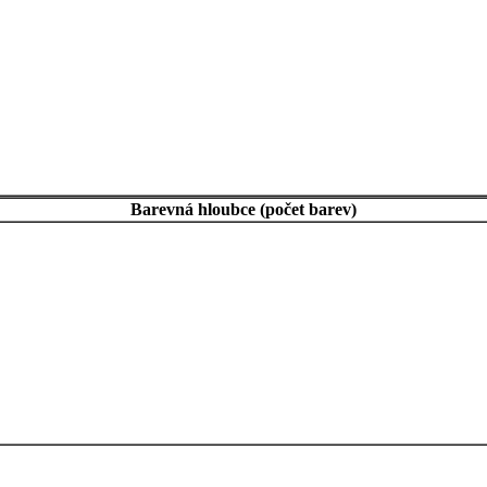
Barevná hloubce (počet barev)