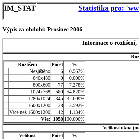
IM_STAT
Statistika pro: 'w
Výpis za období: Prosinec 2006
Informace o rozlišení,
Roz
Rozlišení
Počet
%
Nezjištěno
6
0.567%
640x480
0
0.000%
800x600
77
7.278%
1024x768
580
54.820%
1280x1024
345
32.609%
1600x1200
38
3.592%
Více než 1600x1200
12
1.134%
Vše:
1058
100.000%
Velikost okna (m
Velikost
Počet
%