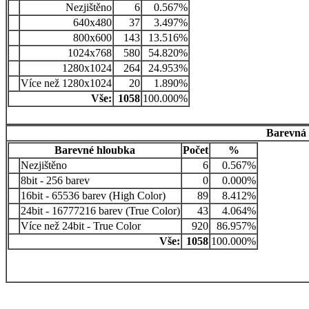
Nezjištěno
6
0.567%
640x480
37
3.497%
800x600
143
13.516%
1024x768
580
54.820%
1280x1024
264
24.953%
Více než 1280x1024
20
1.890%
Vše:
1058
100.000%
Barevná 
Barevné hloubka
Počet
%
Nezjištěno
6
0.567%
8bit - 256 barev
0
0.000%
16bit - 65536 barev (High Color)
89
8.412%
24bit - 16777216 barev (True Color)
43
4.064%
Více než 24bit - True Color
920
86.957%
Vše:
1058
100.000%