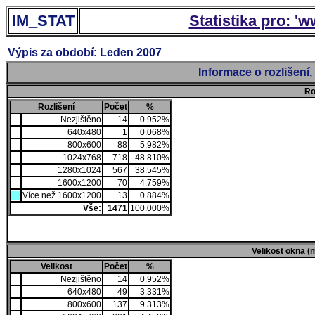
IM_STAT
Statistika pro: '
Výpis za období: Leden 2007
Informace o rozlišení
Ro
Rozlišení
Počet
%
Nezjištěno
14
0.952%
640x480
1
0.068%
800x600
88
5.982%
1024x768
718
48.810%
1280x1024
567
38.545%
1600x1200
70
4.759%
Více než 1600x1200
13
0.884%
Vše:
1471
100.000%
Velikost okna (
Velikost
Počet
%
Nezjištěno
14
0.952%
640x480
49
3.331%
800x600
137
9.313%