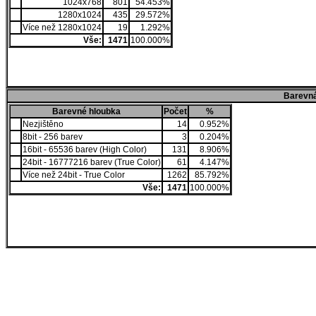
1024x768
801
54.453%
1280x1024
435
29.572%
Více než 1280x1024
19
1.292%
Vše:
1471
100.000%
Barevná
Barevné hloubka
Počet
%
Nezjištěno
14
0.952%
8bit - 256 barev
3
0.204%
16bit - 65536 barev (High Color)
131
8.906%
24bit - 16777216 barev (True Color)
61
4.147%
Více než 24bit - True Color
1262
85.792%
Vše:
1471
100.000%