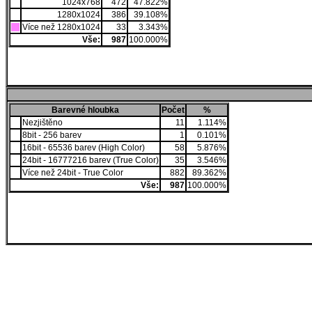
1024x768
472
47.822%
1280x1024
386
39.108%
Více než 1280x1024
33
3.343%
Vše:
987
100.000%
Barevné hloubka
Počet
%
Nezjištěno
11
1.114%
8bit - 256 barev
1
0.101%
16bit - 65536 barev (High Color)
58
5.876%
24bit - 16777216 barev (True Color)
35
3.546%
Více než 24bit - True Color
882
89.362%
Vše:
987
100.000%