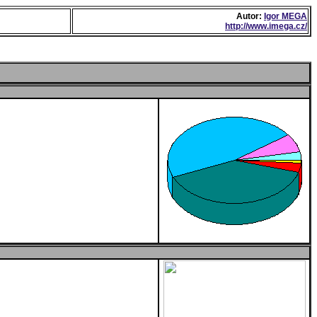
Autor:
Igor MEGA
http://www.imega.cz/