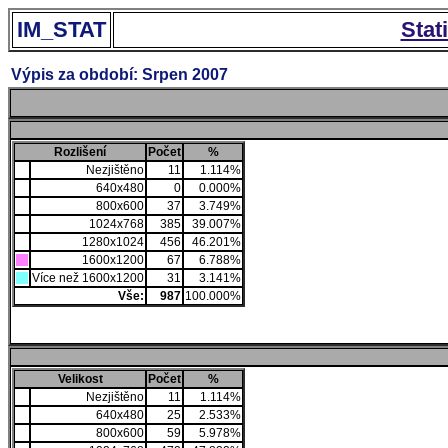
IM_STAT
Stat
Výpis za období: Srpen 2007
Rozlišení
Počet
%
Nezjištěno
11
1.114%
640x480
0
0.000%
800x600
37
3.749%
1024x768
385
39.007%
1280x1024
456
46.201%
1600x1200
67
6.788%
Více než 1600x1200
31
3.141%
Vše:
987
100.000%
Velikost
Počet
%
Nezjištěno
11
1.114%
640x480
25
2.533%
800x600
59
5.978%