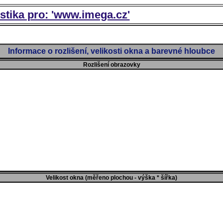
istika pro: 'www.imega.cz'
Informace o rozlišení, velikosti okna a barevné hloubce
Rozlišení obrazovky
Velikost okna (měřeno plochou - výška * šířka)