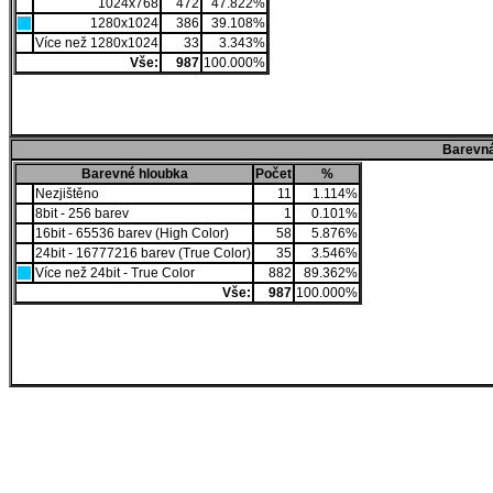
1024x768
472
47.822%
1280x1024
386
39.108%
Více než 1280x1024
33
3.343%
Vše:
987
100.000%
Barevná
Barevné hloubka
Počet
%
Nezjištěno
11
1.114%
8bit - 256 barev
1
0.101%
16bit - 65536 barev (High Color)
58
5.876%
24bit - 16777216 barev (True Color)
35
3.546%
Více než 24bit - True Color
882
89.362%
Vše:
987
100.000%