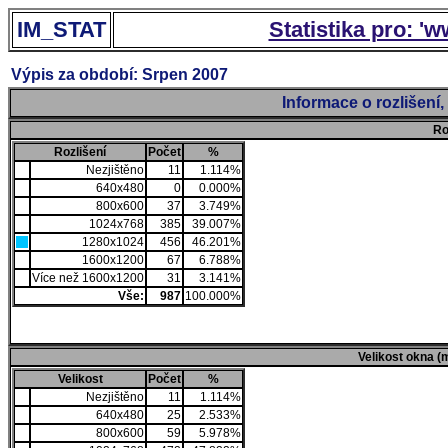
IM_STAT
Statistika pro: '
Výpis za období: Srpen 2007
Informace o rozlišení
Ro
Rozlišení
Počet
%
Nezjištěno
11
1.114%
640x480
0
0.000%
800x600
37
3.749%
1024x768
385
39.007%
1280x1024
456
46.201%
1600x1200
67
6.788%
Více než 1600x1200
31
3.141%
Vše:
987
100.000%
Velikost okna (
Velikost
Počet
%
Nezjištěno
11
1.114%
640x480
25
2.533%
800x600
59
5.978%