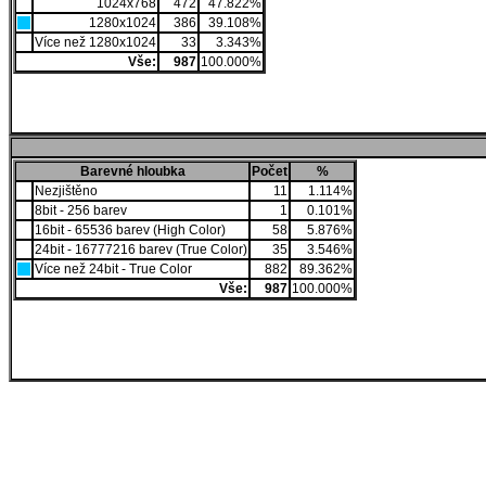
1024x768
472
47.822%
1280x1024
386
39.108%
Více než 1280x1024
33
3.343%
Vše:
987
100.000%
Barevné hloubka
Počet
%
Nezjištěno
11
1.114%
8bit - 256 barev
1
0.101%
16bit - 65536 barev (High Color)
58
5.876%
24bit - 16777216 barev (True Color)
35
3.546%
Více než 24bit - True Color
882
89.362%
Vše:
987
100.000%