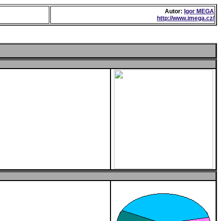
Autor:
Igor MEGA
http://www.imega.cz/