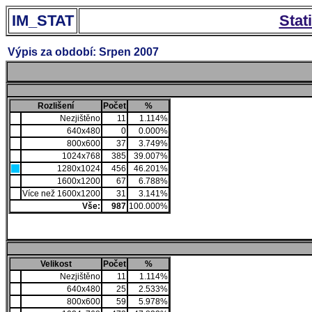
IM_STAT
Stat
Výpis za období: Srpen 2007
Rozlišení
Počet
%
Nezjištěno
11
1.114%
640x480
0
0.000%
800x600
37
3.749%
1024x768
385
39.007%
1280x1024
456
46.201%
1600x1200
67
6.788%
Více než 1600x1200
31
3.141%
Vše:
987
100.000%
Velikost
Počet
%
Nezjištěno
11
1.114%
640x480
25
2.533%
800x600
59
5.978%