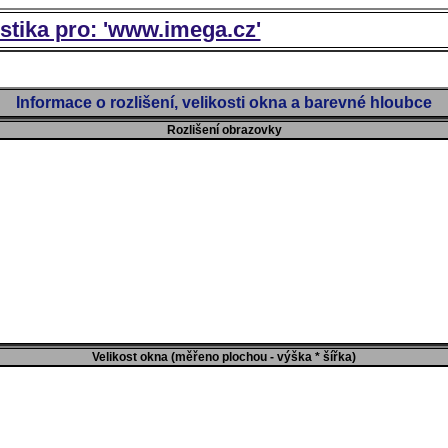
istika pro: 'www.imega.cz'
Informace o rozlišení, velikosti okna a barevné hloubce
Rozlišení obrazovky
Velikost okna (měřeno plochou - výška * šířka)