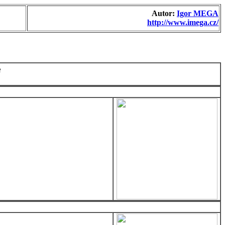
Autor:
Igor MEGA
http://www.imega.cz/
e