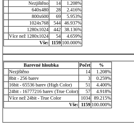
Nezjištěno
14
1.208%
640x480
28
2.416%
800x600
69
5.953%
1024x768
544
46.937%
1280x1024
442
38.136%
Více než 1280x1024
54
4.659%
Vše:
1159
100.000%
Barevné hloubka
Počet
%
Nezjištěno
14
1.208%
8bit - 256 barev
3
0.259%
16bit - 65536 barev (High Color)
51
4.400%
24bit - 16777216 barev (True Color)
57
4.918%
Více než 24bit - True Color
1034
89.215%
Vše:
1159
100.000%