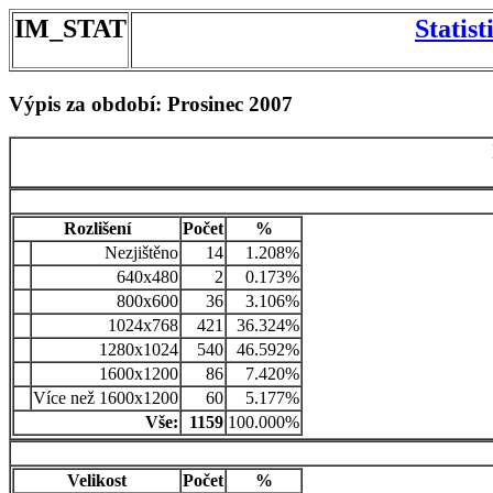
IM_STAT
Statis
Výpis za období: Prosinec 2007
Rozlišení
Počet
%
Nezjištěno
14
1.208%
640x480
2
0.173%
800x600
36
3.106%
1024x768
421
36.324%
1280x1024
540
46.592%
1600x1200
86
7.420%
Více než 1600x1200
60
5.177%
Vše:
1159
100.000%
Velikost
Počet
%