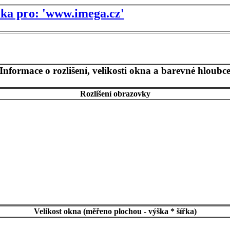
tika pro: 'www.imega.cz'
Informace o rozlišení, velikosti okna a barevné hloubc
Rozlišení obrazovky
Velikost okna (měřeno plochou - výška * šířka)