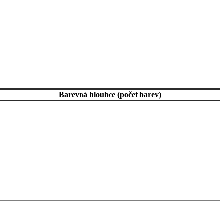
Barevná hloubce (počet barev)