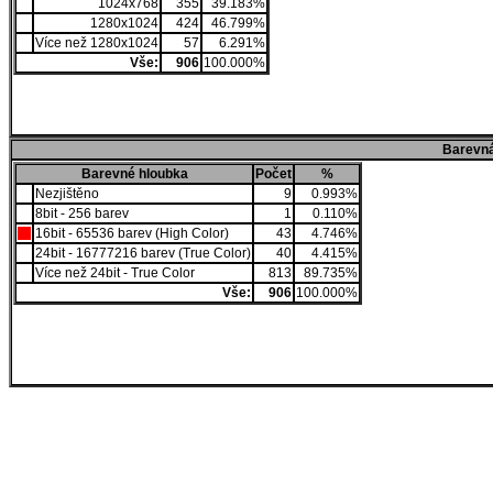
1024x768
355
39.183%
1280x1024
424
46.799%
Více než 1280x1024
57
6.291%
Vše:
906
100.000%
Barevná
Barevné hloubka
Počet
%
Nezjištěno
9
0.993%
8bit - 256 barev
1
0.110%
16bit - 65536 barev (High Color)
43
4.746%
24bit - 16777216 barev (True Color)
40
4.415%
Více než 24bit - True Color
813
89.735%
Vše:
906
100.000%