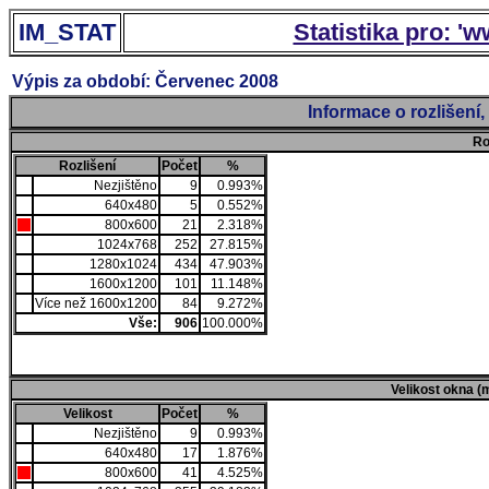
IM_STAT
Statistika pro: '
Výpis za období: Červenec 2008
Informace o rozlišení
Ro
Rozlišení
Počet
%
Nezjištěno
9
0.993%
640x480
5
0.552%
800x600
21
2.318%
1024x768
252
27.815%
1280x1024
434
47.903%
1600x1200
101
11.148%
Více než 1600x1200
84
9.272%
Vše:
906
100.000%
Velikost okna (
Velikost
Počet
%
Nezjištěno
9
0.993%
640x480
17
1.876%
800x600
41
4.525%