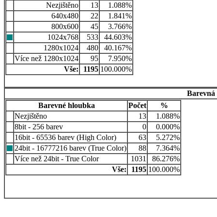
Nezjištěno
13
1.088%
640x480
22
1.841%
800x600
45
3.766%
1024x768
533
44.603%
1280x1024
480
40.167%
Více než 1280x1024
95
7.950%
Vše:
1195
100.000%
Barevná 
Barevné hloubka
Počet
%
Nezjištěno
13
1.088%
8bit - 256 barev
0
0.000%
16bit - 65536 barev (High Color)
63
5.272%
24bit - 16777216 barev (True Color)
88
7.364%
Více než 24bit - True Color
1031
86.276%
Vše:
1195
100.000%