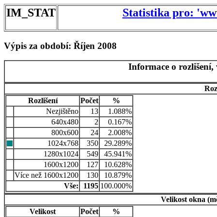
IM_STAT
Statistika pro: 'w
Výpis za období: Říjen 2008
Informace o rozlišení,
Roz
Rozlišení
Počet
%
Nezjištěno
13
1.088%
640x480
2
0.167%
800x600
24
2.008%
1024x768
350
29.289%
1280x1024
549
45.941%
1600x1200
127
10.628%
Více než 1600x1200
130
10.879%
Vše:
1195
100.000%
Velikost okna (m
Velikost
Počet
%