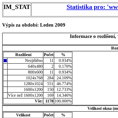
IM_STAT
Statistika pro: 'w
Výpis za období: Leden 2009
Informace o rozlišení,
Roz
Rozlišení
Počet
%
Nezjištěno
11
0.934%
640x480
2
0.170%
800x600
11
0.934%
1024x768
284
24.109%
1280x1024
551
46.774%
1600x1200
150
12.733%
Více než 1600x1200
169
14.346%
Vše:
1178
100.000%
Velikost okna (m
Velikost
Počet
%