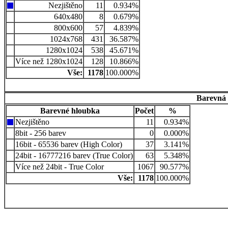
Nezjištěno
11
0.934%
640x480
8
0.679%
800x600
57
4.839%
1024x768
431
36.587%
1280x1024
538
45.671%
Více než 1280x1024
128
10.866%
Vše:
1178
100.000%
Barevná 
Barevné hloubka
Počet
%
Nezjištěno
11
0.934%
8bit - 256 barev
0
0.000%
16bit - 65536 barev (High Color)
37
3.141%
24bit - 16777216 barev (True Color)
63
5.348%
Více než 24bit - True Color
1067
90.577%
Vše:
1178
100.000%