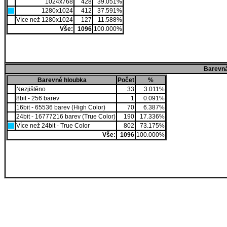
1024x768
428
39.051%
1280x1024
412
37.591%
Více než 1280x1024
127
11.588%
Vše:
1096
100.000%
Barevná
Barevné hloubka
Počet
%
Nezjištěno
33
3.011%
8bit - 256 barev
1
0.091%
16bit - 65536 barev (High Color)
70
6.387%
24bit - 16777216 barev (True Color)
190
17.336%
Více než 24bit - True Color
802
73.175%
Vše:
1096
100.000%