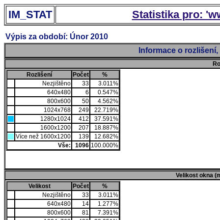
IM_STAT
Statistika pro: '
Výpis za období: Únor 2010
Informace o rozlišení
Ro
Rozlišení
Počet
%
Nezjištěno
33
3.011%
640x480
6
0.547%
800x600
50
4.562%
1024x768
249
22.719%
1280x1024
412
37.591%
1600x1200
207
18.887%
Více než 1600x1200
139
12.682%
Vše:
1096
100.000%
Velikost okna (
Velikost
Počet
%
Nezjištěno
33
3.011%
640x480
14
1.277%
800x600
81
7.391%