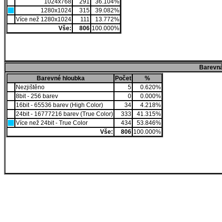
1024x768
291
36.104%
1280x1024
315
39.082%
Více než 1280x1024
111
13.772%
Vše:
806
100.000%
Barevná
Barevné hloubka
Počet
%
Nezjištěno
5
0.620%
8bit - 256 barev
0
0.000%
16bit - 65536 barev (High Color)
34
4.218%
24bit - 16777216 barev (True Color)
333
41.315%
Více než 24bit - True Color
434
53.846%
Vše:
806
100.000%