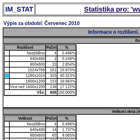
IM_STAT
Statistika pro: '
Výpis za období: Červenec 2010
Informace o rozlišení
Ro
Rozlišení
Počet
%
Nezjištěno
4
0.496%
640x480
2
0.248%
800x600
23
2.854%
1024x768
161
19.975%
1280x1024
325
40.323%
1600x1200
153
18.983%
Více než 1600x1200
138
17.122%
Vše:
806
100.000%
Velikost okna (
Velikost
Počet
%
Nezjištěno
4
0.496%
640x480
14
1.737%
800x600
65
8.065%