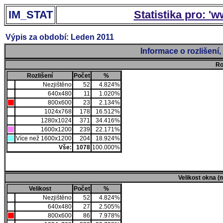
IM_STAT
Statistika pro: '
Výpis za období: Leden 2011
Informace o rozlišení
Ro
Rozlišení
Počet
%
Nezjištěno
52
4.824%
640x480
11
1.020%
800x600
23
2.134%
1024x768
178
16.512%
1280x1024
371
34.416%
1600x1200
239
22.171%
Více než 1600x1200
204
18.924%
Vše:
1078
100.000%
Velikost okna (
Velikost
Počet
%
Nezjištěno
52
4.824%
640x480
27
2.505%
800x600
86
7.978%