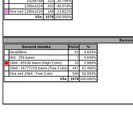
1024x768
332
30.798%
1280x1024
432
40.074%
Více než 1280x1024
149
13.822%
Vše:
1078
100.000%
Barevná
Barevné hloubka
Počet
%
Nezjištěno
52
4.824%
8bit - 256 barev
7
0.649%
16bit - 65536 barev (High Color)
32
2.968%
24bit - 16777216 barev (True Color)
447
41.466%
Více než 24bit - True Color
540
50.093%
Vše:
1078
100.000%