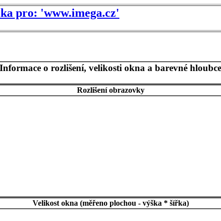
tika pro: 'www.imega.cz'
Informace o rozlišení, velikosti okna a barevné hloubc
Rozlišení obrazovky
Velikost okna (měřeno plochou - výška * šířka)