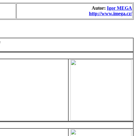
Autor:
Igor MEGA
http://www.imega.cz/
e