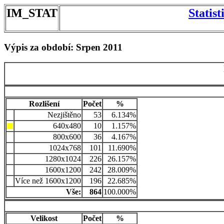
IM_STAT
Statis
Výpis za období: Srpen 2011
Rozlišení
Počet
%
Nezjištěno
53
6.134%
640x480
10
1.157%
800x600
36
4.167%
1024x768
101
11.690%
1280x1024
226
26.157%
1600x1200
242
28.009%
Více než 1600x1200
196
22.685%
Vše:
864
100.000%
Velikost
Počet
%