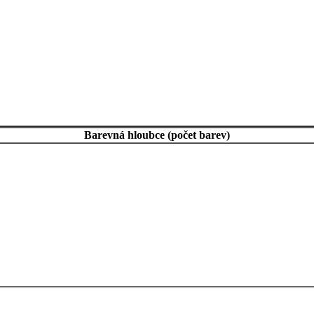
Barevná hloubce (počet barev)