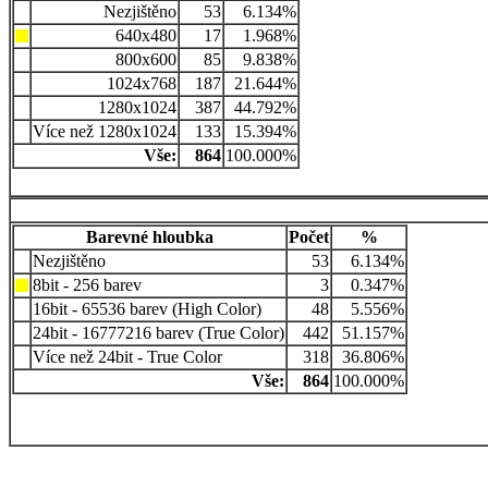
Nezjištěno
53
6.134%
640x480
17
1.968%
800x600
85
9.838%
1024x768
187
21.644%
1280x1024
387
44.792%
Více než 1280x1024
133
15.394%
Vše:
864
100.000%
Barevné hloubka
Počet
%
Nezjištěno
53
6.134%
8bit - 256 barev
3
0.347%
16bit - 65536 barev (High Color)
48
5.556%
24bit - 16777216 barev (True Color)
442
51.157%
Více než 24bit - True Color
318
36.806%
Vše:
864
100.000%